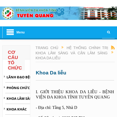
Menu
TRANG CHỦ
HỆ THỐNG CHÍNH TRỊ
CƠ
KHOA LÂM SÀNG VÀ CẬN LÂM SÀNG
CẤU
KHOA DA LIỄU
TỔ
CHỨC
Khoa Da liễu
LÃNH ĐẠO BỆNH VIỆN
PHÒNG CHỨC NĂNG TRỰC THUỘC
I. GIỚI THIỆU KHOA DA LIỄU - BỆNH 
VIỆN ĐA KHOA TỈNH TUYÊN QUANG
KHOA LÂM SÀNG VÀ CẬN LÂM SÀNG
- Địa chỉ: Tầng 5, Nhà D
KHOA KHÁC