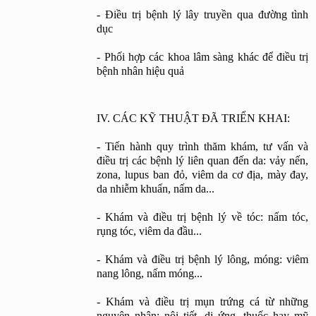
- Điều trị bệnh lý lây truyền qua đường tình 
dục
- Phối hợp các khoa lâm sàng khác để điều trị 
bệnh nhân hiệu quả
IV. CÁC KỸ THUẬT ĐÃ TRIỂN KHAI:
- Tiến hành quy trình thăm khám, tư vấn và 
điều trị các bệnh lý liên quan đến da: vảy nến, 
zona, lupus ban đỏ, viêm da cơ địa, mày đay, 
da nhiễm khuẩn, nấm da...
- Khám và điều trị bệnh lý về tóc: nấm tóc, 
rụng tóc, viêm da đầu...
- Khám và điều trị bệnh lý lông, móng: viêm 
nang lông, nấm móng...
- Khám và điều trị mụn trứng cá từ những 
nguyên nhân: nội tiết, dị ứng, thuốc hay mỹ 