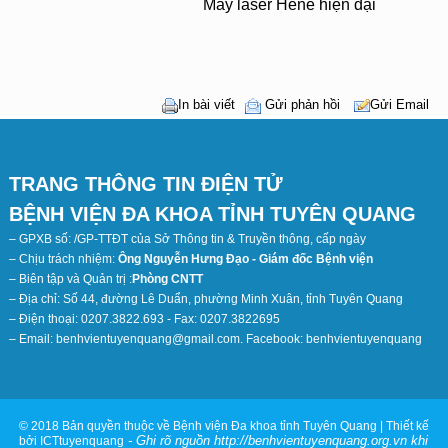
Máy laser Hene hiện đại
In bài viết
Gửi phản hồi
Gửi Email
TRANG THÔNG TIN ĐIỆN TỬ
BỆNH VIỆN ĐA KHOA TỈNH TUYÊN QUANG
– GPXB số: /GP-TTĐT của Sở Thông tin & Truyền thông, cấp ngày
– Chịu trách nhiệm:
Ông Nguyễn Hưng Đạo - Giám đốc Bệnh viện
– Biên tập và Quản trị :
Phòng CNTT
– Địa chỉ: Số 44, đường Lê Duẩn, phường Minh Xuân, tỉnh Tuyên Quang
– Điện thoại: 0207.3822.693 - Fax: 0207.3822695
– Email: benhvientuyenquang@gmail.com. Facebook: benhvientuyenquang
© 2018 Bản quyền thuộc về Bệnh viện Đa khoa tỉnh Tuyên Quang | Thiết kế
- Ghi rõ nguồn http://benhvientuyenquang.org.vn khi
bởi ICTtuyenquang