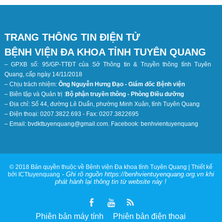
TRANG THÔNG TIN ĐIỆN TỬ
BỆNH VIỆN ĐA KHOA TỈNH TUYÊN QUANG
– GPXB số: 95/GP-TTĐT của Sở Thông tin & Truyền thông tỉnh Tuyên
Quang, cấp ngày 14/11/2018
– Chịu trách nhiệm:
Ông Nguyễn Hưng Đạo - Giám đốc Bệnh viện
– Biên tập và Quản trị :
Bộ phận truyền thông - Phòng Điều dưỡng
– Địa chỉ: Số 44, đường Lê Duẩn, phường Minh Xuân, tỉnh Tuyên Quang
– Điện thoại: 0207.3822.693 - Fax: 0207.3822695
– Email: bvdkttuyenquang@gmail.com. Facebook: benhvientuyenquang
© 2018 Bản quyền thuộc về Bệnh viện Đa khoa tỉnh Tuyên Quang | Thiết kế
- Ghi rõ nguồn https://benhvientuyenquang.org.vn khi
bởi ICTtuyenquang
phát hành lại thông tin từ website này !
Phiên bản máy tính
Phiên bản điện thoại