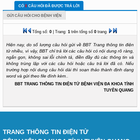
CÓ
0
CÂU HỎI ĐÃ ĐƯỢC TRẢ LỜI
GỬI CÂU HỎI CHO BỆNH VIỆN
Tổng số:
0
| Trang:
1
trên tổng số
0
trang
Hiện nay, do số lượng câu hỏi gửi về BBT Trang thông tin điện
tử nhiều, vì vậy, BBT chỉ trả lời các câu hỏi có nội dung rõ ràng,
ngắn gọn, không sai lỗi chính tả, điền đầy đủ các thông tin và
không trùng lặp với các câu hỏi hoặc câu trả lời đã có. Nếu
trường hợp nội dung câu hỏi dài thì soạn thảo thành định dạng
word và gửi theo file đính kèm..
BBT TRANG THÔNG TIN ĐIỆN TỬ BỆNH VIỆN ĐA KHOA TỈNH
TUYÊN QUANG
TRANG THÔNG TIN ĐIỆN TỬ