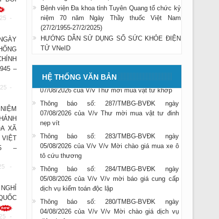
Bệnh viện Đa khoa tỉnh Tuyên Quang tổ chức kỷ
niệm 70 năm Ngày Thầy thuốc Việt Nam
25 -
(27/2/1955-27/2/2025)
Thông báo số: 285/TMBG-BVĐK ngày
HƯỚNG DẪN SỬ DỤNG SỔ SỨC KHỎE ĐIỆN
NGÀY
07/08/2026 của V/v Thư mời mua Thiết bị máy
TỬ VNeID
 mạc Giải cầu lông Công đoàn cơ sở Bệnh 
ỐNG
BVĐK
HÍNH
oa tỉnh Tuyên Quang Chào mừng kỷ niệm n
Thông báo số: 286/TMBG-BVĐK ngày
945 –
 Việt Nam 20/10/2018
HỆ THỐNG VĂN BẢN
07/08/2026 của V/v Thư mời mua vật tư khớp
25 -
Thông báo số: 287/TMBG-BVĐK ngày
07/08/2026 của V/v Thư mời mua vật tư đinh
NIỆM
nẹp vít
HÁNH
Thông báo số: 283/TMBG-BVĐK ngày
A XÃ
05/08/2026 của V/v V/v Mời chào giá mua xe ô
 VIỆT
tô cứu thương
45 –
Thông báo số: 284/TMBG-BVĐK ngày
05/08/2026 của V/v V/v mời báo giá cung cấp
25 -
dịch vụ kiểm toán độc lập
NGHỈ
Thông báo số: 280/TMBG-BVĐK ngày
QUỐC
04/08/2026 của V/v V/v Mời chào giá dịch vụ
diệt chuột
25 -