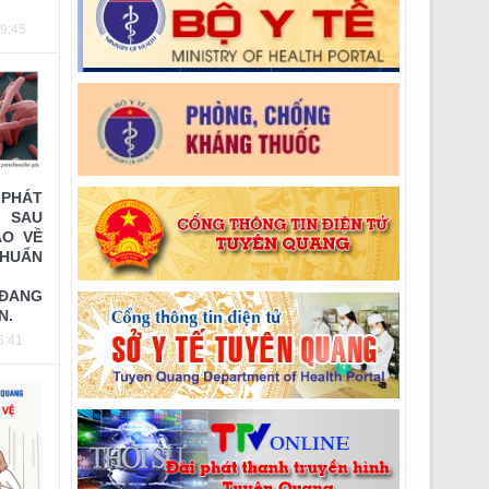
Thông báo số: 255/TMBG-BVĐK ngày
09:45
20/07/2026 của V/v V/v Mời chào giá sửa chữa
điều hòa TT khoa Phụ sản và Nội tổng hợp
PHÁT
 SAU
ÁO VỀ
UẨN
 ĐANG
N.
6:41