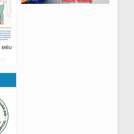
 ĐIỀU
:57