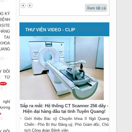
26 -
Xem tất cả
G KÝ
 BỆNH
BSITE
THƯ VIỆN VIDEO - CLIP
THẲNG
 TẠI
KHOA
UANG
26 -
Y ĐỔI
C TỪ
25 -
 nghỉ
Sắp ra mắt: Hệ thống CT Scanner 256 dãy -
Dương
Hiện đại hàng đầu tại tỉnh Tuyên Quang!
Giới thiệu Bác sỹ Chuyên khoa II Ngô Quang
25 -
Chiến - Phó Bí thư Đảng uỷ, Phó Giám đốc, Chủ
tịch Công đoàn Bệnh viện
Y ĐỔI