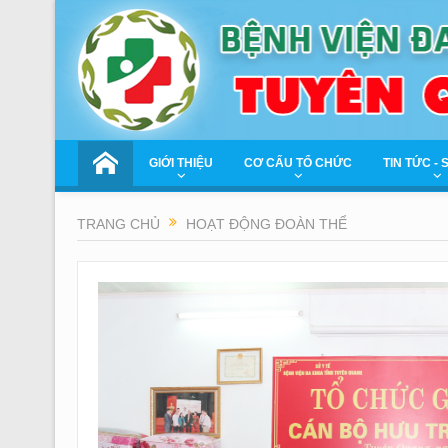
GIỚI THIỆU
CƠ CẤU TỔ CHỨC
TIN TỨC - 
TRANG CHỦ
HOẠT ĐỘNG ĐOÀN THỂ