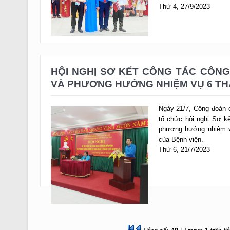
HỘI NGHỊ SƠ KẾT CÔNG TÁC CÔN
VÀ PHƯƠNG HƯỚNG NHIỆM VỤ 6 TH
Ngày 21/7, Công đoàn 
tổ chức hội nghị Sơ k
phương hướng nhiệm vụ
của Bệnh viện.
Thứ 6, 21/7/2023
Tổng số:
49
| Trang:
1
trên t