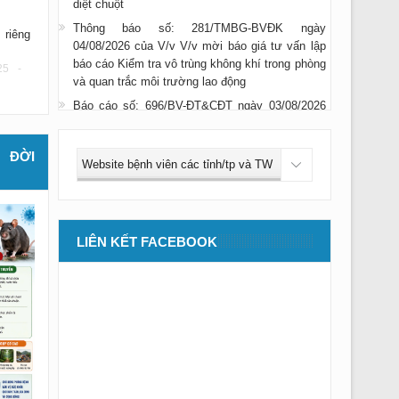
Thông báo số: 281/TMBG-BVĐK ngày
04/08/2026 của V/v V/v mời báo giá tư vấn lập
 riêng
báo cáo Kiểm tra vô trùng không khí trong phòng
và quan trắc môi trường lao động
25 -
Báo cáo số: 696/BV-ĐT&CĐT ngày 03/08/2026
của V/v báo cáo danh sách học viên đăng ký
thực hành và được cấp giấy xác nhận hoàn
thành quá trình thực hành trong tháng 07/2026
 ĐỜI
Thông báo số: 275/TMBG-BVĐK ngày
29/07/2026 của V/v V/v mời báo giá cung cấp
dịch vụ tư vấn đấu thầu gói số 15
Thông báo số: 273/TMBG-BVĐK ngày
28/07/2026 của V/v V/v mời chào giá CCDC vật
LIÊN KẾT FACEBOOK
rẻ mau hỏng dùng cho công tác vệ s
Thông báo số: 274/TMBG-BVĐK ngày
28/07/2026 của V/v TM SC Hệ thống máy chụp
cắt lớp vi tính CT Scanner 32 lát cắt
Thông báo số: 272/TMBG-BVĐK ngày
27/07/2026 của V/v Thư mời kiểm định các máy
thận
Thông báo số: 268/TMBG-BVĐK ngày