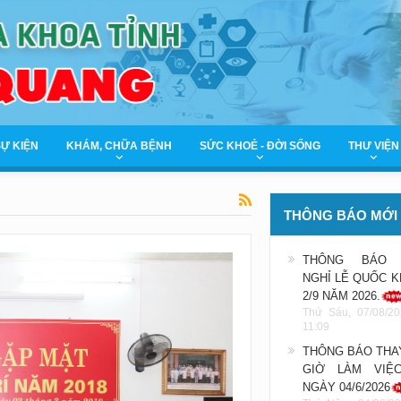
SỰ KIỆN
KHÁM, CHỮA BỆNH
SỨC KHOẺ - ĐỜI SỐNG
THƯ VIỆN
THÔNG BÁO MỚI
THÔNG BÁO 
NGHỈ LỄ QUỐC 
2/9 NĂM 2026.
Thứ Sáu, 07/08/20
11:09
THÔNG BÁO THA
GIỜ LÀM VIỆ
NGÀY 04/6/2026