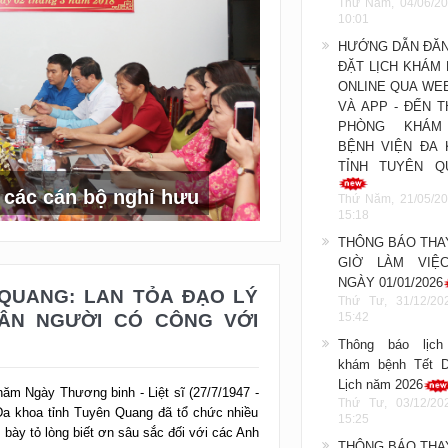
Thứ Năm, 04/06/20
10:01
HƯỚNG DẪN ĐĂN
ĐẶT LỊCH KHÁM
ONLINE QUA WE
VÀ APP - ĐẾN 
PHÒNG KHÁM
a tỉnh nhận Bằng khen của UBND
BỆNH VIỆN ĐA 
TỈNH TUYÊN Q
Thứ Năm, 21/05/20
15:18
THÔNG BÁO THA
 QUANG: LAN TỎA ĐẠO LÝ
GIỜ LÀM VIỆ
ÂN NGƯỜI CÓ CÔNG VỚI
NGÀY 01/01/2026
Thứ Tư, 31/12/20
15:42
Thông báo lịch
ăm Ngày Thương binh - Liệt sĩ (27/7/1947 -
khám bệnh Tết 
Đa khoa tỉnh Tuyên Quang đã tổ chức nhiều
Lịch năm 2026
bày tỏ lòng biết ơn sâu sắc đối với các Anh
Thứ Tư, 03/12/20
15:25
THÔNG BÁO THA