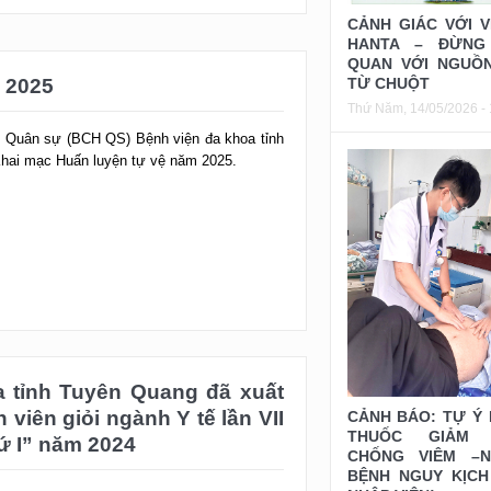
CẢNH GIÁC VỚI V
HANTA – ĐỪNG
 2025
QUAN VỚI NGUỒ
TỪ CHUỘT
y Quân sự (BCH QS) Bệnh viện đa khoa tỉnh
Thứ Năm, 14/05/2026 - 
hai mạc Huấn luyện tự vệ năm 2025.
 tỉnh Tuyên Quang đã xuất
 viên giỏi ngành Y tế lần VII
hứ I” năm 2024
CẢNH BÁO: TỰ Ý
THUỐC GIẢM 
CHỐNG VIÊM –N
 hóa Liên đoàn lao động tỉnh Tuyên Quang đã
BỆNH NGUY KỊCH
ruyền viên giỏi ngành Y tế lần VII và cơ sở y