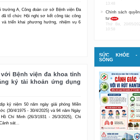
13:48
 đã tổ chức Hội nghị sơ kết công tác công
 và triển khai phương hướng, nhiệm vụ 6
Chính sách quyền
tư
Thứ Ba, 20/05/20
10:58
SỨC KHỎE -
SỐNG
với Bệnh viện đa khoa tỉnh
ăng ký tài khoản ứng dụng
dịp kỷ niệm 50 năm ngày giải phóng Miền
ớc (30/4/1975 - 30/4/2025) và 94 năm Ngày
ồ Chí Minh (26/3/1931 - 26/3/2025), Chi
Cảnh sát...