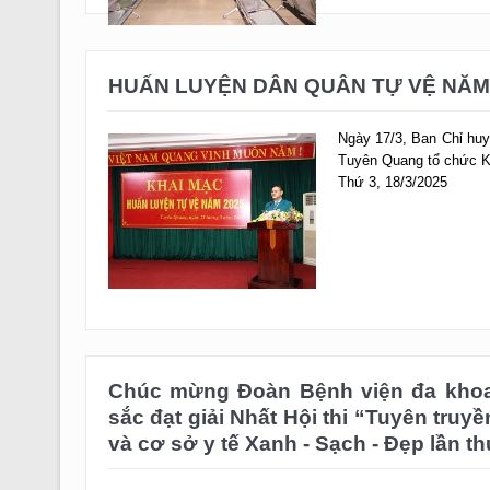
HUẤN LUYỆN DÂN QUÂN TỰ VỆ NĂM
Ngày 17/3, Ban Chỉ hu
Tuyên Quang tổ chức K
Thứ 3, 18/3/2025
Chúc mừng Đoàn Bệnh viện đa khoa
sắc đạt giải Nhất Hội thi “Tuyên truyền
và cơ sở y tế Xanh - Sạch - Đẹp lần t
Ngày 15/12 tại nhà văn
diễn ra Hội thi “Tuyên t