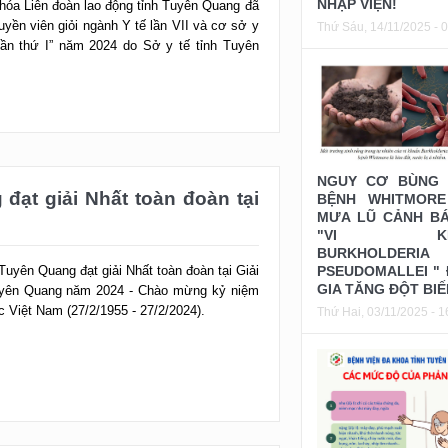
NHẬP VIỆN!
lần thứ I” năm 2024 do Sở y tế tỉnh Tuyên
Thứ Sáu, 14/11/2025 - 
đạt giải Nhất toàn đoàn tại
NGUY CƠ BÙNG 
BỆNH WHITMORE
MƯA LŨ CẢNH B
"VI KH
Tuyên Quang đạt giải Nhất toàn đoàn tại Giải
BURKHOLDERIA
uyên Quang năm 2024 - Chào mừng kỷ niệm
PSEUDOMALLEI "
 Việt Nam (27/2/1955 - 27/2/2024).
GIA TĂNG ĐỘT BIẾ
Thứ Hai, 03/11/2025 - 1
ông đoàn Việt Nam, nhiệm kỳ