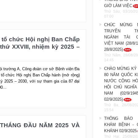
GIỜ LÀM VIỆC
Thứ Sáu, 03/10/20
07:00
CHÚC MỪNG 
 tổ chức Hội nghị Ban Chấp
Bế
TRUYỀN TH
hứ XXVIII, nhiệm kỳ 2025 –
NGÀNH TÀI C
kh
VIỆT NAM (28/8/1
nữ
28/8/2025)
Thứ Năm, 28/08/20
Hội trường A, Công đoàn cơ sở Bệnh viện Đa
14:45
 tổ chức Hội nghị Ban Chấp hành (mở rộng)
CHÀO MỪNG KỶ 
kỳ 2025 – 2030, với sự tham gia của 87 đại
80 NĂM QUỐC K
0...
NƯỚC CỘNG HÒ
HỘI CHỦ NGHĨA
NAM (02/9/19
02/9/2025)
Thứ Ba, 26/08/20
15:54
THÁNG ĐẦU NĂM 2025 VÀ
THÔNG BÁO 
KHÁM BỆNH - 
KHÁNH 02/9/2025
ội trường A, Công đoàn cơ sở Bệnh viện Đa
Thứ Hai, 25/08/20