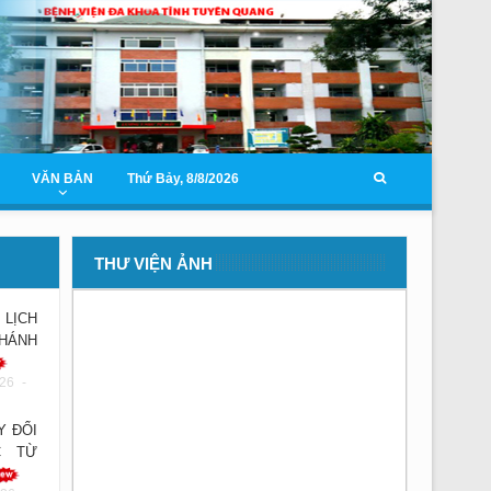
VĂN BẢN
Thứ Bảy, 8/8/2026
THƯ VIỆN ẢNH
LỊCH
KHÁNH
26 -
Y ĐỔI
C TỪ