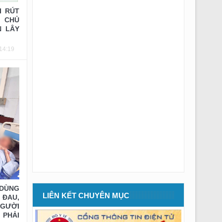
24/07/2026 của V/v Thư mời khí nén và dây áp
I RÚT
lực p.VTTBYT
 CHỦ
N LÂY
Thông báo số: 269/TMBG-BVĐK ngày
24/07/2026 của V/v Thư mời mũi khoan vít
14:19
k.RHM
Thông báo số: 270/TMBG-BVĐK ngày
24/07/2026 của V/v Thư mời MS dù bve tắc
mạch ngoại biên k.CĐHA (lần 2)
Thông báo số: 262/TMBG-BVĐK ngày
23/07/2026 của V/v TM thuê Phantom hiệu
chuẩn TB khoa CĐHA
Thông báo số: 263/TMBG-BVĐK ngày
23/07/2026 của V/v V/v Mời chào giá bảo
dưỡng HT Thang máy
Thông báo số: 260/TMBG-BVĐK ngày
21/07/2026 của V/v V/v Mời chào giá vận
chuyển và xử lý rác sinh hoạt
 DÙNG
LIÊN KẾT CHUYÊN MỤC
ĐAU,
Kế hoạch số: 123/KH-BV ngày 21/07/2026 của
GƯỜI
V/v Tổ chức các khóa cập nhật kiến thức Y
 PHẢI
khoa liên tục Quý III năm 2026