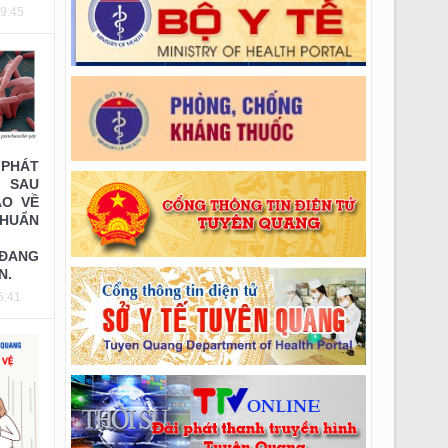
09:45
Ngoại tổng hợp (lần 2)
Thông báo số: 258/TMBG-BVĐK ngày
20/07/2026 của V/v Thư mời mua VT cho khoa
Răng hàm mặt
PHÁT
 SAU
ÁO VỀ
UẨN
 ĐANG
N.
6:41