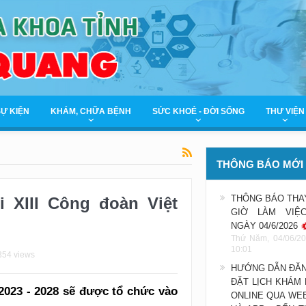
SỰ KIỆN
KHÁM, CHỮA BỆNH
SỨC KHOẺ - ĐỜI SỐNG
THƯ VIỆN
THÔNG BÁO MỚI
THÔNG BÁO THA
i XIII Công đoàn Việt
GIỜ LÀM VIỆ
NGÀY 04/6/2026
Thứ Năm, 04/06/20
10:01
354 views
HƯỚNG DẪN ĐĂN
ĐẶT LỊCH KHÁM
 2023 - 2028 sẽ được tổ chức vào
ONLINE QUA WE