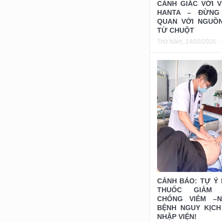
CẢNH GIÁC VỚI V
HANTA – ĐỪNG
QUAN VỚI NGUỒ
TỪ CHUỘT
Thứ Năm, 14/05/2026 - 
CẢNH BÁO: TỰ Ý
THUỐC GIẢM 
CHỐNG VIÊM –N
BỆNH NGUY KỊCH
NHẬP VIỆN!