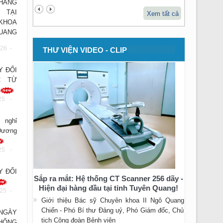
THẲNG
 TẠI
Xem tất cả
KHOA
UANG
26 -
THƯ VIỆN VIDEO - CLIP
Y ĐỔI
C TỪ
25 -
 nghỉ
Dương
25 -
Y ĐỔI
Sắp ra mắt: Hệ thống CT Scanner 256 dãy -
Hiện đại hàng đầu tại tỉnh Tuyên Quang!
25 -
Giới thiệu Bác sỹ Chuyên khoa II Ngô Quang
Chiến - Phó Bí thư Đảng uỷ, Phó Giám đốc, Chủ
NGÀY
tịch Công đoàn Bệnh viện
ỐNG