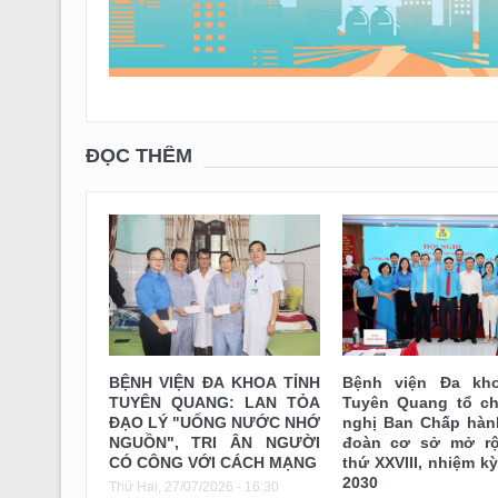
ĐỌC THÊM
Bệnh viện Đa kho
BỆNH VIỆN ĐA KHOA TỈNH
Tuyên Quang tổ ch
TUYÊN QUANG: LAN TỎA
nghị Ban Chấp hàn
ĐẠO LÝ "UỐNG NƯỚC NHỚ
đoàn cơ sở mở rộ
NGUỒN", TRI ÂN NGƯỜI
thứ XXVIII, nhiệm k
CÓ CÔNG VỚI CÁCH MẠNG
2030
Thứ Hai, 27/07/2026 - 16:30