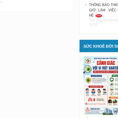
45
THÔNG BÁO THA
GIỜ LÀM VIỆC
HÈ
Thứ Tư, 09/04/20
10:03
SỨC KHOẺ ĐỜI 