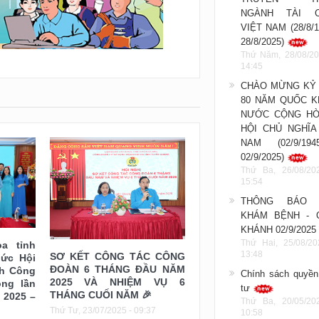
NGÀNH TÀI C
VIỆT NAM (28/8/1
28/8/2025)
Thứ Năm, 28/08/20
14:45
CHÀO MỪNG KỶ 
80 NĂM QUỐC K
NƯỚC CỘNG HÒ
HỘI CHỦ NGHĨA
NAM (02/9/19
02/9/2025)
Thứ Ba, 26/08/20
15:54
THÔNG BÁO 
KHÁM BỆNH - 
KHÁNH 02/9/2025
Thứ Hai, 25/08/20
a tỉnh
13:48
SƠ KẾT CÔNG TÁC CÔNG
ức Hội
ĐOÀN 6 THÁNG ĐẦU NĂM
h Công
Chính sách quyền
2025 VÀ NHIỆM VỤ 6
ng lần
tư
THÁNG CUỐI NĂM 🎉
ỳ 2025 –
Thứ Ba, 20/05/20
Thứ Tư, 23/07/2025 - 09:37
10:58