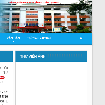
VĂN BẢN
Thứ Sáu, 7/8/2026
THƯ VIỆN ẢNH
Y ĐỔI
C TỪ
26 -
G KÝ
 BỆNH
BSITE