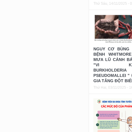
Thứ Sáu, 14/11/2025 - 
NGUY CƠ BÙNG 
BỆNH WHITMORE
MƯA LŨ CẢNH B
"VI KH
BURKHOLDERIA
PSEUDOMALLEI "
GIA TĂNG ĐỘT BIẾ
Thứ Hai, 03/11/2025 - 1