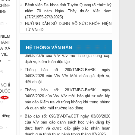
Bệnh viện Đa khoa tỉnh Tuyên Quang tổ chức kỷ
HÍNH
niệm 70 năm Ngày Thầy thuốc Việt Nam
945 –
(27/2/1955-27/2/2025)
Thông báo số: 283/TMBG-BVĐK ngày
25 -
HƯỚNG DẪN SỬ DỤNG SỔ SỨC KHỎE ĐIỆN
05/08/2026 của V/v V/v Mời chào giá mua xe ô
TỬ VNeID
tô cứu thương
NIỆM
Thông báo số: 284/TMBG-BVĐK ngày
HÁNH
HỆ THỐNG VĂN BẢN
05/08/2026 của V/v V/v mời báo giá cung cấp
A XÃ
dịch vụ kiểm toán độc lập
 VIỆT
45 –
Thông báo số: 280/TMBG-BVĐK ngày
04/08/2026 của V/v V/v Mời chào giá dịch vụ
25 -
diệt chuột
Thông báo số: 281/TMBG-BVĐK ngày
NGHỈ
04/08/2026 của V/v V/v mời báo giá tư vấn lập
QUỐC
báo cáo Kiểm tra vô trùng không khí trong phòng
và quan trắc môi trường lao động
25 -
Báo cáo số: 696/BV-ĐT&CĐT ngày 03/08/2026
của V/v báo cáo danh sách học viên đăng ký
 riêng
thực hành và được cấp giấy xác nhận hoàn
thành quá trình thực hành trong tháng 07/2026
25 -