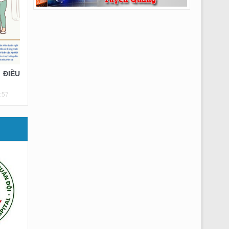
 ĐIỀU
:57