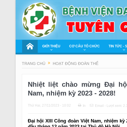
GIỚI THIỆU
CƠ CẤU TỔ CHỨC
TIN TỨC - 
TRANG CHỦ
HOẠT ĐỘNG ĐOÀN THỂ
Nhiệt liệt chào mừng Đại hộ
Nam, nhiệm kỳ 2023 - 2028!
Thứ Hai, 27/11/2023 - 10:02
In
Email
- Lượt xem: 2.
Đại hội XIII Công đoàn Việt Nam, nhiệm kỳ
đầu tháng 12 năm 2023 tại Thủ đô Hà Nội.