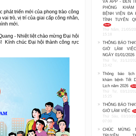
VÀ APP - ĐẾN 
PHÒNG KHÁM
c phát triển mới của phong trào công
BỆNH VIỆN ĐA 
i trò, vị trí của giai cấp công nhân,
TỈNH TUYÊN Q
hình mới.
Thứ Năm, 21/05/20
15:18
uang - Nhiệt liệt chào mừng Đại hội
! Kính chúc Đại hội thành công rực
THÔNG BÁO THA
GIỜ LÀM VIỆ
NGÀY 01/01/2026
Thứ Tư, 31/12/20
15:42
Thông báo lịch
khám bệnh Tết 
Lịch năm 2026
Thứ Tư, 03/12/20
15:25
THÔNG BÁO THA
GIỜ LÀM VIỆC
Thứ Sáu, 03/10/20
07:00
CHÚC MỪNG 
TRUYỀN TH