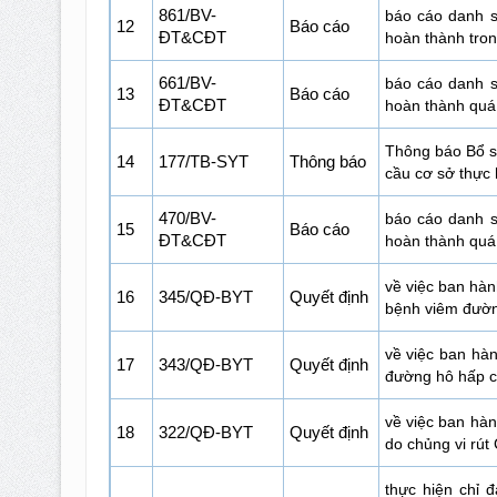
861/BV-
báo cáo danh s
12
Báo cáo
ĐT&CĐT
hoàn thành tron
661/BV-
báo cáo danh s
13
Báo cáo
ĐT&CĐT
hoàn thành quá 
Thông báo Bổ s
14
177/TB-SYT
Thông báo
cầu cơ sở thực 
470/BV-
báo cáo danh s
15
Báo cáo
ĐT&CĐT
hoàn thành quá 
về việc ban hàn
16
345/QĐ-BYT
Quyết định
bệnh viêm đườn
về việc ban hà
17
343/QĐ-BYT
Quyết định
đường hô hấp c
về việc ban hà
18
322/QĐ-BYT
Quyết định
do chủng vi rú
thực hiện chỉ 