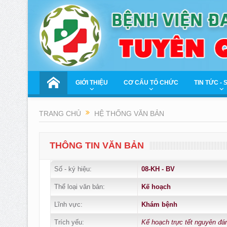
GIỚI THIỆU
CƠ CẤU TỔ CHỨC
TIN TỨC - 
TRANG CHỦ
HỆ THỐNG VĂN BẢN
THÔNG TIN VĂN BẢN
Số - ký hiệu:
08-KH - BV
Thể loại văn bản:
Kế hoạch
Lĩnh vực:
Khám bệnh
Trích yếu:
Kế hoạch trực tết nguyên đá