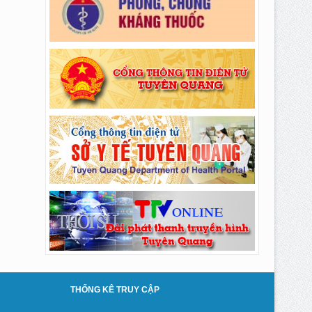
Thông báo số: 274/TMBG-BVĐK ngày
28/07/2026 của V/v TM SC Hệ thống máy chụp
cắt lớp vi tính CT Scanner 32 lát cắt
Thông báo số: 272/TMBG-BVĐK ngày
27/07/2026 của V/v Thư mời kiểm định các máy
thận
Thông báo số: 268/TMBG-BVĐK ngày
24/07/2026 của V/v Thư mời khí nén và dây áp
lực p.VTTBYT
Thông báo số: 269/TMBG-BVĐK ngày
24/07/2026 của V/v Thư mời mũi khoan vít
k.RHM
Thông báo số: 270/TMBG-BVĐK ngày
24/07/2026 của V/v Thư mời MS dù bve tắc
mạch ngoại biên k.CĐHA (lần 2)
Thông báo số: 262/TMBG-BVĐK ngày
23/07/2026 của V/v TM thuê Phantom hiệu
chuẩn TB khoa CĐHA
Thông báo số: 263/TMBG-BVĐK ngày
THỐNG KÊ TRUY CẬP
23/07/2026 của V/v V/v Mời chào giá bảo
dưỡng HT Thang máy