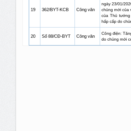
ngày 23/01/202
19
362/BYT-KCB
Công văn
chủng mới của v
của Thủ tướng
hấp cấp do chủn
Công điện: Tăn
20
Số 88/CĐ-BYT
Công văn
do chủng mới củ