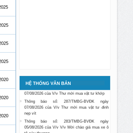
2025
2025
2025
2025
Thông báo số: 285/TMBG-BVĐK ngày
07/08/2026 của V/v Thư mời mua Thiết bị máy
BVĐK
2020
Thông báo số: 286/TMBG-BVĐK ngày
HỆ THỐNG VĂN BẢN
07/08/2026 của V/v Thư mời mua vật tư khớp
Thông báo số: 287/TMBG-BVĐK ngày
2020
07/08/2026 của V/v Thư mời mua vật tư đinh
nẹp vít
2020
Thông báo số: 283/TMBG-BVĐK ngày
05/08/2026 của V/v V/v Mời chào giá mua xe ô
tô cứu thương