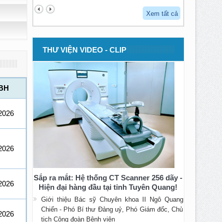
Xem tất cả
THƯ VIỆN VIDEO - CLIP
BH
2026
2026
Sắp ra mắt: Hệ thống CT Scanner 256 dãy -
2026
Hiện đại hàng đầu tại tỉnh Tuyên Quang!
Giới thiệu Bác sỹ Chuyên khoa II Ngô Quang
Chiến - Phó Bí thư Đảng uỷ, Phó Giám đốc, Chủ
2026
tịch Công đoàn Bệnh viện