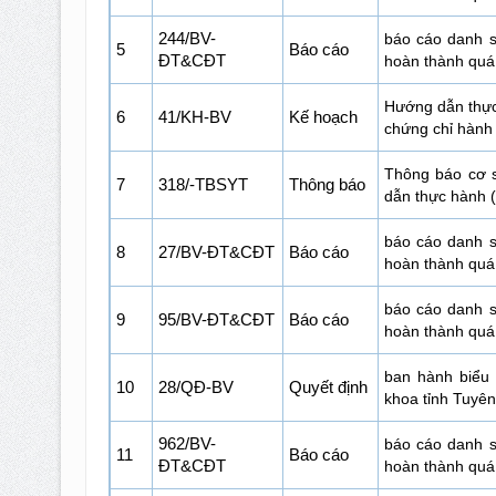
244/BV-
báo cáo danh s
5
Báo cáo
ĐT&CĐT
hoàn thành quá 
Hướng dẫn thực
6
41/KH-BV
Kế hoạch
chứng chỉ hành
Thông báo cơ 
7
318/-TBSYT
Thông báo
dẫn thực hành (
báo cáo danh s
8
27/BV-ĐT&CĐT
Báo cáo
hoàn thành quá 
báo cáo danh s
9
95/BV-ĐT&CĐT
Báo cáo
hoàn thành quá 
ban hành biểu 
10
28/QĐ-BV
Quyết định
khoa tỉnh Tuyê
962/BV-
báo cáo danh s
11
Báo cáo
ĐT&CĐT
hoàn thành quá 