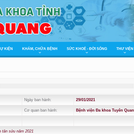
SỰ KIỆN
KHÁM, CHỮA BỆNH
SỨC KHOẺ - ĐỜI SỐNG
THƯ VIỆN
Ngày ban hành:
29/01/2021
Cơ quan ban hành:
Bệnh viện Đa khoa Tuyên Qua
n tân sửu năm 2021