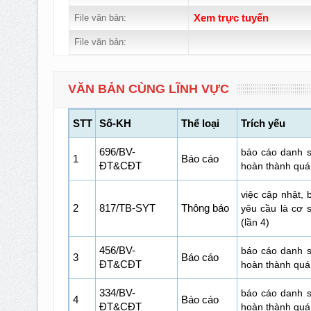
File văn bản:
Xem trực tuyến
File văn bản:
VĂN BẢN CÙNG LĨNH VỰC
STT
Số-KH
Thể loại
Trích yếu
696/BV-
báo cáo danh s
1
Báo cáo
ĐT&CĐT
hoàn thành quá 
việc cập nhật,
2
817/TB-SYT
Thông báo
yêu cầu là cơ 
(lần 4)
456/BV-
báo cáo danh s
3
Báo cáo
ĐT&CĐT
hoàn thành quá 
334/BV-
báo cáo danh s
4
Báo cáo
ĐT&CĐT
hoàn thành quá 