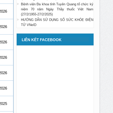
Bệnh viện Đa khoa tỉnh Tuyên Quang tổ chức kỷ
niệm 70 năm Ngày Thầy thuốc Việt Nam
2026
(27/2/1955-27/2/2025)
HƯỚNG DẪN SỬ DỤNG SỔ SỨC KHỎE ĐIỆN
TỬ VNeID
2026
LIÊN KẾT FACEBOOK
2026
2026
2026
2026
2025