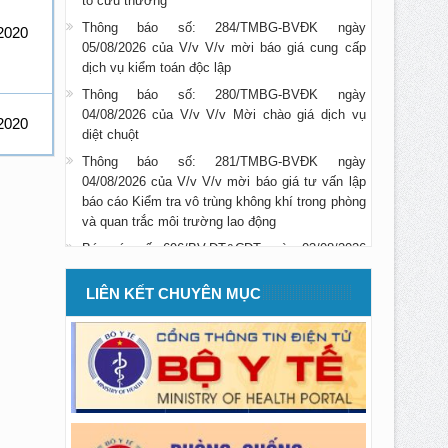
Thông báo số: 284/TMBG-BVĐK ngày
05/08/2026 của V/v V/v mời báo giá cung cấp
2020
dịch vụ kiểm toán độc lập
Thông báo số: 280/TMBG-BVĐK ngày
04/08/2026 của V/v V/v Mời chào giá dịch vụ
diệt chuột
2020
Thông báo số: 281/TMBG-BVĐK ngày
04/08/2026 của V/v V/v mời báo giá tư vấn lập
báo cáo Kiểm tra vô trùng không khí trong phòng
và quan trắc môi trường lao động
Báo cáo số: 696/BV-ĐT&CĐT ngày 03/08/2026
của V/v báo cáo danh sách học viên đăng ký
thực hành và được cấp giấy xác nhận hoàn
thành quá trình thực hành trong tháng 07/2026
LIÊN KẾT CHUYÊN MỤC
Thông báo số: 275/TMBG-BVĐK ngày
29/07/2026 của V/v V/v mời báo giá cung cấp
dịch vụ tư vấn đấu thầu gói số 15
Thông báo số: 273/TMBG-BVĐK ngày
28/07/2026 của V/v V/v mời chào giá CCDC vật
rẻ mau hỏng dùng cho công tác vệ s