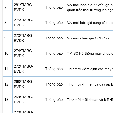
281/TMBG-
V/v mời báo giá tư vấn lập 
7
Thông báo
BVĐK
quan trắc môi trường lao độ
275/TMBG-
8
Thông báo
V/v mời báo giá cung cấp dịc
BVĐK
273/TMBG-
9
Thông báo
V/v mời chào giá CCDC vật 
BVĐK
274/TMBG-
10
Thông báo
TM SC Hệ thống máy chụp cắt
BVĐK
272/TMBG-
11
Thông báo
Thư mời kiểm định các máy 
BVĐK
268/TMBG-
12
Thông báo
Thư mời khí nén và dây áp 
BVĐK
269/TMBG-
13
Thông báo
Thư mời mũi khoan vít k.R
BVĐK
270/TMBG-