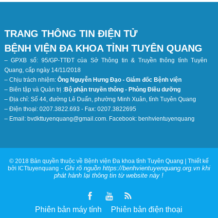
TRANG THÔNG TIN ĐIỆN TỬ
BỆNH VIỆN ĐA KHOA TỈNH TUYÊN QUANG
– GPXB số: 95/GP-TTĐT của Sở Thông tin & Truyền thông tỉnh Tuyên
Quang, cấp ngày 14/11/2018
– Chịu trách nhiệm:
Ông Nguyễn Hưng Đạo - Giám đốc Bệnh viện
– Biên tập và Quản trị :
Bộ phận truyền thông - Phòng Điều dưỡng
– Địa chỉ: Số 44, đường Lê Duẩn, phường Minh Xuân, tỉnh Tuyên Quang
– Điện thoại: 0207.3822.693 - Fax: 0207.3822695
– Email: bvdkttuyenquang@gmail.com. Facebook: benhvientuyenquang
© 2018 Bản quyền thuộc về Bệnh viện Đa khoa tỉnh Tuyên Quang | Thiết kế
- Ghi rõ nguồn https://benhvientuyenquang.org.vn khi
bởi ICTtuyenquang
phát hành lại thông tin từ website này !
Phiên bản máy tính
Phiên bản điện thoại