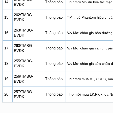
14
Thông báo
Thư mời MS dù bve tắc mạch
BVĐK
262/TMBG-
15
Thông báo
TM thuê Phantom hiệu chu
BVĐK
263/TMBG-
16
Thông báo
V/v Mời chào giá bảo dưỡn
BVĐK
260/TMBG-
17
Thông báo
V/v Mời chào giá vận chuyển 
BVĐK
255/TMBG-
18
Thông báo
V/v Mời chào giá sửa chữa 
BVĐK
256/TMBG-
19
Thông báo
Thư mời mua VT, CCDC, máy
BVĐK
257/TMBG-
20
Thông báo
Thư mời mua LK,PK khoa Ngo
BVĐK