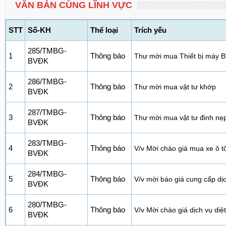
VĂN BẢN CÙNG LĨNH VỰC
STT
Số-KH
Thể loại
Trích yếu
285/TMBG-
1
Thông báo
Thư mời mua Thiết bị máy 
BVĐK
286/TMBG-
2
Thông báo
Thư mời mua vật tư khớp
BVĐK
287/TMBG-
3
Thông báo
Thư mời mua vật tư đinh nẹp
BVĐK
283/TMBG-
4
Thông báo
V/v Mời chào giá mua xe ô 
BVĐK
284/TMBG-
5
Thông báo
V/v mời báo giá cung cấp dị
BVĐK
280/TMBG-
6
Thông báo
V/v Mời chào giá dịch vụ diệ
BVĐK