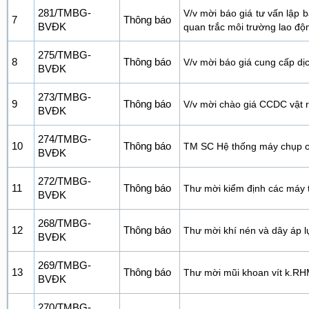
281/TMBG-
V/v mời báo giá tư vấn lập 
7
Thông báo
BVĐK
quan trắc môi trường lao độ
275/TMBG-
8
Thông báo
V/v mời báo giá cung cấp dịc
BVĐK
273/TMBG-
9
Thông báo
V/v mời chào giá CCDC vật 
BVĐK
274/TMBG-
10
Thông báo
TM SC Hệ thống máy chụp cắt
BVĐK
272/TMBG-
11
Thông báo
Thư mời kiểm định các máy 
BVĐK
268/TMBG-
12
Thông báo
Thư mời khí nén và dây áp 
BVĐK
269/TMBG-
13
Thông báo
Thư mời mũi khoan vít k.R
BVĐK
270/TMBG-