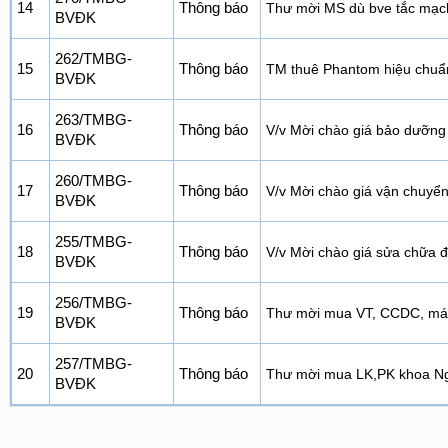
14
Thông báo
Thư mời MS dù bve tắc mạch
BVĐK
262/TMBG-
15
Thông báo
TM thuê Phantom hiệu chu
BVĐK
263/TMBG-
16
Thông báo
V/v Mời chào giá bảo dưỡn
BVĐK
260/TMBG-
17
Thông báo
V/v Mời chào giá vận chuyển 
BVĐK
255/TMBG-
18
Thông báo
V/v Mời chào giá sửa chữa 
BVĐK
256/TMBG-
19
Thông báo
Thư mời mua VT, CCDC, máy
BVĐK
257/TMBG-
20
Thông báo
Thư mời mua LK,PK khoa Ngo
BVĐK