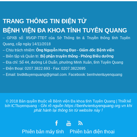
TRANG THÔNG TIN ĐIỆN TỬ
BỆNH VIỆN ĐA KHOA TỈNH TUYÊN QUANG
– GPXB số: 95/GP-TTĐT của Sở Thông tin & Truyền thông tỉnh Tuyên
Quang, cấp ngày 14/11/2018
– Chịu trách nhiệm:
Ông Nguyễn Hưng Đạo - Giám đốc Bệnh viện
– Biên tập và Quản trị :
Bộ phận truyền thông - Phòng Điều dưỡng
– Địa chỉ: Số 44, đường Lê Duẩn, phường Minh Xuân, tỉnh Tuyên Quang
– Điện thoại: 0207.3822.693 - Fax: 0207.3822695
– Email: bvdkttuyenquang@gmail.com. Facebook: benhvientuyenquang
© 2018 Bản quyền thuộc về Bệnh viện Đa khoa tỉnh Tuyên Quang | Thiết kế
- Ghi rõ nguồn https://benhvientuyenquang.org.vn khi
bởi ICTtuyenquang
phát hành lại thông tin từ website này !
Phiên bản máy tính
Phiên bản điện thoại