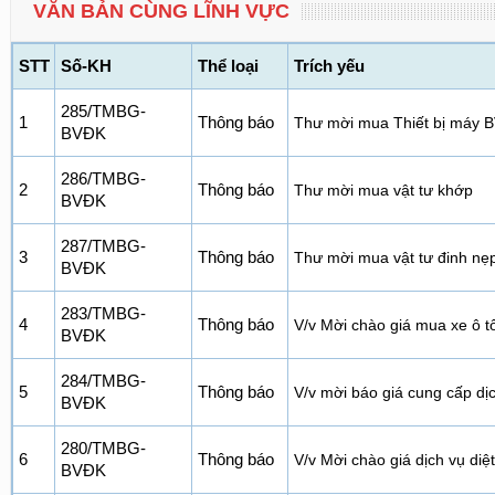
VĂN BẢN CÙNG LĨNH VỰC
STT
Số-KH
Thể loại
Trích yếu
285/TMBG-
1
Thông báo
Thư mời mua Thiết bị máy 
BVĐK
286/TMBG-
2
Thông báo
Thư mời mua vật tư khớp
BVĐK
287/TMBG-
3
Thông báo
Thư mời mua vật tư đinh nẹp
BVĐK
283/TMBG-
4
Thông báo
V/v Mời chào giá mua xe ô 
BVĐK
284/TMBG-
5
Thông báo
V/v mời báo giá cung cấp dị
BVĐK
280/TMBG-
6
Thông báo
V/v Mời chào giá dịch vụ diệ
BVĐK