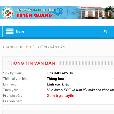
Menu
TRANG CHỦ
HỆ THỐNG VĂN BẢN
THÔNG TIN VĂN BẢN
Số - ký hiệu:
189/TMBG-BVĐK
Thể loại văn bản:
Thông báo
Lĩnh vực:
Lĩnh vực khác
Trích yếu:
Mua ông A-PRF và Kim lấy máu cho khoa ră
File văn bản:
Xem trực tuyến
File văn bản: