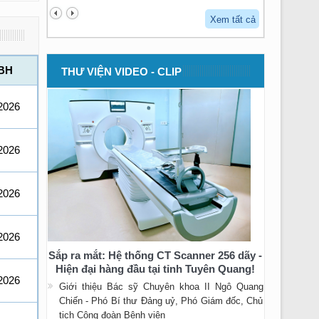
Xem tất cả
BH
THƯ VIỆN VIDEO - CLIP
2026
2026
2026
2026
Sắp ra mắt: Hệ thống CT Scanner 256 dãy -
Hiện đại hàng đầu tại tỉnh Tuyên Quang!
2026
Giới thiệu Bác sỹ Chuyên khoa II Ngô Quang
Chiến - Phó Bí thư Đảng uỷ, Phó Giám đốc, Chủ
tịch Công đoàn Bệnh viện