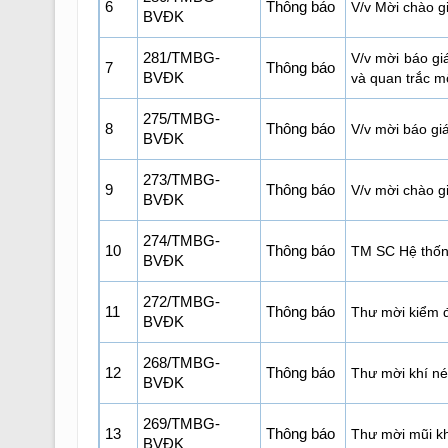
6
Thông báo
V/v Mời chào gi
BVĐK
281/TMBG-
V/v mời báo gi
7
Thông báo
BVĐK
và quan trắc m
275/TMBG-
8
Thông báo
V/v mời báo giá
BVĐK
273/TMBG-
9
Thông báo
V/v mời chào g
BVĐK
274/TMBG-
10
Thông báo
TM SC Hệ thống
BVĐK
272/TMBG-
11
Thông báo
Thư mời kiểm đ
BVĐK
268/TMBG-
12
Thông báo
Thư mời khí né
BVĐK
269/TMBG-
13
Thông báo
Thư mời mũi k
BVĐK