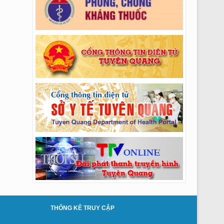
Thông báo số: 274/TMBG-BVĐK ngày
28/07/2026 của V/v TM SC Hệ thống máy chụp
cắt lớp vi tính CT Scanner 32 lát cắt
Thông báo số: 272/TMBG-BVĐK ngày
27/07/2026 của V/v Thư mời kiểm định các máy
thận
Thông báo số: 268/TMBG-BVĐK ngày
24/07/2026 của V/v Thư mời khí nén và dây áp
lực p.VTTBYT
Thông báo số: 269/TMBG-BVĐK ngày
24/07/2026 của V/v Thư mời mũi khoan vít
k.RHM
Thông báo số: 270/TMBG-BVĐK ngày
24/07/2026 của V/v Thư mời MS dù bve tắc
mạch ngoại biên k.CĐHA (lần 2)
Thông báo số: 262/TMBG-BVĐK ngày
23/07/2026 của V/v TM thuê Phantom hiệu
chuẩn TB khoa CĐHA
Thông báo số: 263/TMBG-BVĐK ngày
THỐNG KÊ TRUY CẬP
23/07/2026 của V/v V/v Mời chào giá bảo
dưỡng HT Thang máy