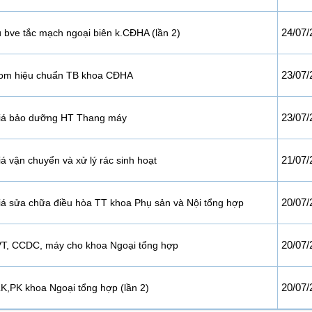
24/07/
bve tắc mạch ngoại biên k.CĐHA (lần 2)
23/07/
om hiệu chuẩn TB khoa CĐHA
23/07/
giá bảo dưỡng HT Thang máy
21/07/
á vận chuyển và xử lý rác sinh hoạt
20/07/
iá sửa chữa điều hòa TT khoa Phụ sản và Nội tổng hợp
20/07/
T, CCDC, máy cho khoa Ngoại tổng hợp
20/07/
,PK khoa Ngoại tổng hợp (lần 2)