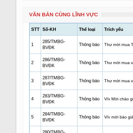
VĂN BẢN CÙNG LĨNH VỰC
STT
Số-KH
Thể loại
Trích yếu
285/TMBG-
1
Thông báo
Thư mời mua T
BVĐK
286/TMBG-
2
Thông báo
Thư mời mua v
BVĐK
287/TMBG-
3
Thông báo
Thư mời mua vậ
BVĐK
283/TMBG-
4
Thông báo
V/v Mời chào g
BVĐK
284/TMBG-
5
Thông báo
V/v mời báo gi
BVĐK
280/TMBG-