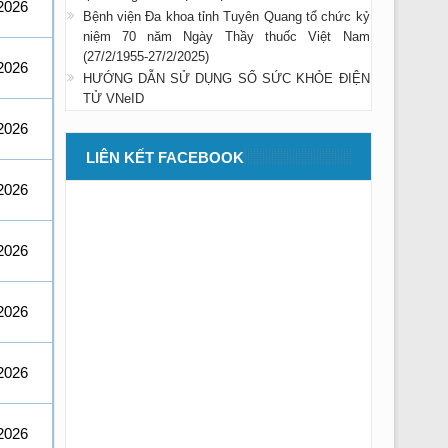
2026
Bệnh viện Đa khoa tỉnh Tuyên Quang tổ chức kỷ
niệm 70 năm Ngày Thầy thuốc Việt Nam
(27/2/1955-27/2/2025)
2026
HƯỚNG DẪN SỬ DỤNG SỔ SỨC KHỎE ĐIỆN
TỬ VNeID
2026
LIÊN KẾT FACEBOOK
2026
2026
2026
2026
2026