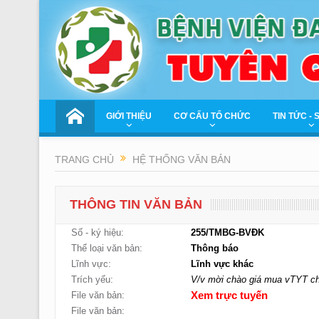
GIỚI THIỆU
CƠ CẤU TỔ CHỨC
TIN TỨC - 
TRANG CHỦ
HỆ THỐNG VĂN BẢN
THÔNG TIN VĂN BẢN
Số - ký hiệu:
255/TMBG-BVĐK
Thể loại văn bản:
Thông báo
Lĩnh vực:
Lĩnh vực khác
Trích yếu:
V/v mời chào giá mua vTYT ch
File văn bản:
Xem trực tuyến
File văn bản: