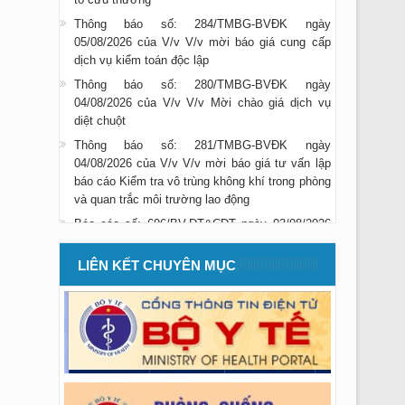
Thông báo số: 284/TMBG-BVĐK ngày
05/08/2026 của V/v V/v mời báo giá cung cấp
dịch vụ kiểm toán độc lập
Thông báo số: 280/TMBG-BVĐK ngày
04/08/2026 của V/v V/v Mời chào giá dịch vụ
diệt chuột
Thông báo số: 281/TMBG-BVĐK ngày
04/08/2026 của V/v V/v mời báo giá tư vấn lập
báo cáo Kiểm tra vô trùng không khí trong phòng
và quan trắc môi trường lao động
Báo cáo số: 696/BV-ĐT&CĐT ngày 03/08/2026
của V/v báo cáo danh sách học viên đăng ký
thực hành và được cấp giấy xác nhận hoàn
thành quá trình thực hành trong tháng 07/2026
LIÊN KẾT CHUYÊN MỤC
Thông báo số: 275/TMBG-BVĐK ngày
29/07/2026 của V/v V/v mời báo giá cung cấp
dịch vụ tư vấn đấu thầu gói số 15
Thông báo số: 273/TMBG-BVĐK ngày
28/07/2026 của V/v V/v mời chào giá CCDC vật
rẻ mau hỏng dùng cho công tác vệ s