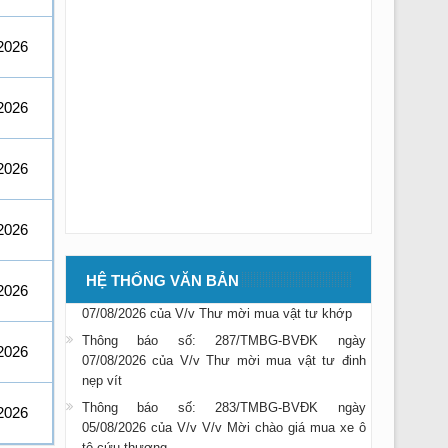
2026
2026
2026
Thông báo số: 285/TMBG-BVĐK ngày
2026
07/08/2026 của V/v Thư mời mua Thiết bị máy
BVĐK
Thông báo số: 286/TMBG-BVĐK ngày
HỆ THỐNG VĂN BẢN
2026
07/08/2026 của V/v Thư mời mua vật tư khớp
Thông báo số: 287/TMBG-BVĐK ngày
07/08/2026 của V/v Thư mời mua vật tư đinh
2026
nẹp vít
Thông báo số: 283/TMBG-BVĐK ngày
2026
05/08/2026 của V/v V/v Mời chào giá mua xe ô
tô cứu thương