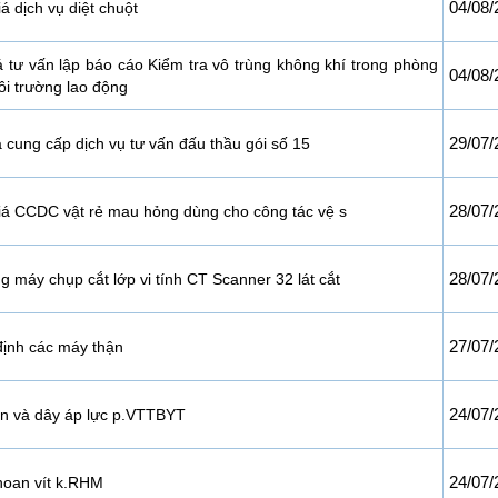
04/08/
á dịch vụ diệt chuột
á tư vấn lập báo cáo Kiểm tra vô trùng không khí trong phòng
04/08/
ôi trường lao động
29/07/
 cung cấp dịch vụ tư vấn đấu thầu gói số 15
28/07/
iá CCDC vật rẻ mau hỏng dùng cho công tác vệ s
28/07/
 máy chụp cắt lớp vi tính CT Scanner 32 lát cắt
27/07/
ịnh các máy thận
24/07/
n và dây áp lực p.VTTBYT
24/07/
hoan vít k.RHM