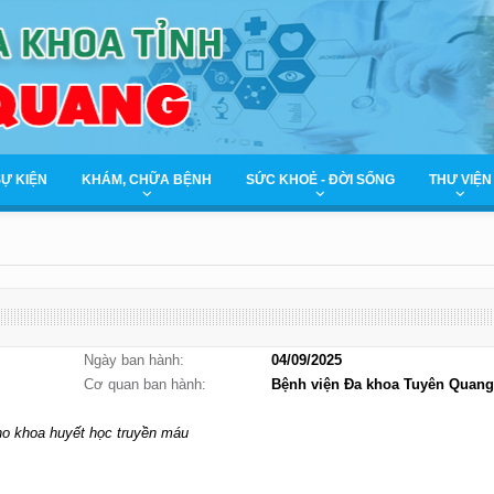
SỰ KIỆN
KHÁM, CHỮA BỆNH
SỨC KHOẺ - ĐỜI SỐNG
THƯ VIỆN
Ngày ban hành:
04/09/2025
Cơ quan ban hành:
Bệnh viện Đa khoa Tuyên Quang
o khoa huyết học truyền máu