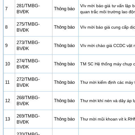
281/TMBG-
V/v mời báo giá tư vấn lập 
7
Thông báo
BVĐK
quan trắc môi trường lao độ
275/TMBG-
8
Thông báo
V/v mời báo giá cung cấp dịc
BVĐK
273/TMBG-
9
Thông báo
V/v mời chào giá CCDC vật 
BVĐK
274/TMBG-
10
Thông báo
TM SC Hệ thống máy chụp cắt
BVĐK
272/TMBG-
11
Thông báo
Thư mời kiểm định các máy 
BVĐK
268/TMBG-
12
Thông báo
Thư mời khí nén và dây áp 
BVĐK
269/TMBG-
13
Thông báo
Thư mời mũi khoan vít k.R
BVĐK
270/TMBG-