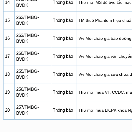
14
Thông báo
Thư mời MS dù bve tắc mạch
BVĐK
262/TMBG-
15
Thông báo
TM thuê Phantom hiệu chu
BVĐK
263/TMBG-
16
Thông báo
V/v Mời chào giá bảo dưỡn
BVĐK
260/TMBG-
17
Thông báo
V/v Mời chào giá vận chuyển 
BVĐK
255/TMBG-
18
Thông báo
V/v Mời chào giá sửa chữa 
BVĐK
256/TMBG-
19
Thông báo
Thư mời mua VT, CCDC, máy
BVĐK
257/TMBG-
20
Thông báo
Thư mời mua LK,PK khoa Ngo
BVĐK