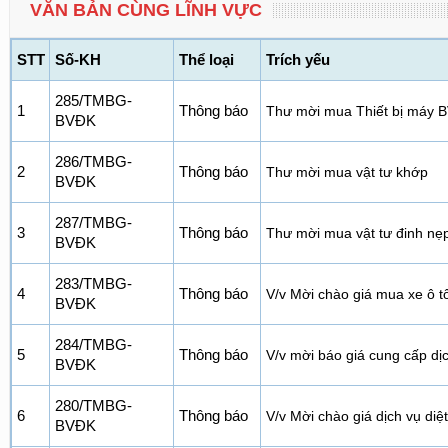
VĂN BẢN CÙNG LĨNH VỰC
STT
Số-KH
Thể loại
Trích yếu
285/TMBG-
1
Thông báo
Thư mời mua Thiết bị máy 
BVĐK
286/TMBG-
2
Thông báo
Thư mời mua vật tư khớp
BVĐK
287/TMBG-
3
Thông báo
Thư mời mua vật tư đinh nẹp
BVĐK
283/TMBG-
4
Thông báo
V/v Mời chào giá mua xe ô 
BVĐK
284/TMBG-
5
Thông báo
V/v mời báo giá cung cấp dị
BVĐK
280/TMBG-
6
Thông báo
V/v Mời chào giá dịch vụ diệ
BVĐK