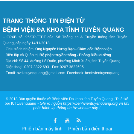
TRANG THÔNG TIN ĐIỆN TỬ
BỆNH VIỆN ĐA KHOA TỈNH TUYÊN QUANG
– GPXB số: 95/GP-TTĐT của Sở Thông tin & Truyền thông tỉnh Tuyên
Quang, cấp ngày 14/11/2018
– Chịu trách nhiệm:
Ông Nguyễn Hưng Đạo - Giám đốc Bệnh viện
– Biên tập và Quản trị :
Bộ phận truyền thông - Phòng Điều dưỡng
– Địa chỉ: Số 44, đường Lê Duẩn, phường Minh Xuân, tỉnh Tuyên Quang
– Điện thoại: 0207.3822.693 - Fax: 0207.3822695
– Email: bvdkttuyenquang@gmail.com. Facebook: benhvientuyenquang
© 2018 Bản quyền thuộc về Bệnh viện Đa khoa tỉnh Tuyên Quang | Thiết kế
- Ghi rõ nguồn https://benhvientuyenquang.org.vn khi
bởi ICTtuyenquang
phát hành lại thông tin từ website này !
Phiên bản máy tính
Phiên bản điện thoại