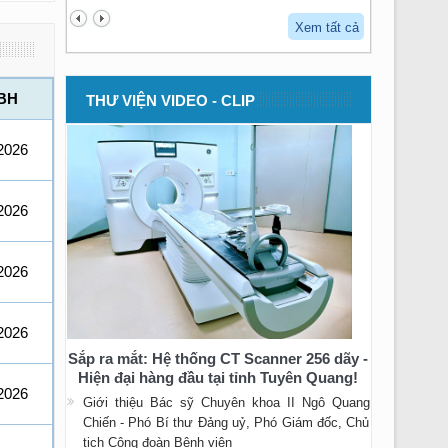
Xem tất cả
BH
THƯ VIỆN VIDEO - CLIP
2026
2026
2026
2026
Sắp ra mắt: Hệ thống CT Scanner 256 dãy -
Hiện đại hàng đầu tại tỉnh Tuyên Quang!
2026
Giới thiệu Bác sỹ Chuyên khoa II Ngô Quang
Chiến - Phó Bí thư Đảng uỷ, Phó Giám đốc, Chủ
tịch Công đoàn Bệnh viện