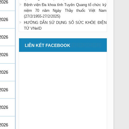
2026
Bệnh viện Đa khoa tỉnh Tuyên Quang tổ chức kỷ
niệm 70 năm Ngày Thầy thuốc Việt Nam
(27/2/1955-27/2/2025)
2026
HƯỚNG DẪN SỬ DỤNG SỔ SỨC KHỎE ĐIỆN
TỬ VNeID
2026
LIÊN KẾT FACEBOOK
2026
2026
2026
2026
2026