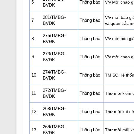
6
Thông báo
V/v Mời chào gi
BVĐK
281/TMBG-
V/v mời báo gi
7
Thông báo
BVĐK
và quan trắc m
275/TMBG-
8
Thông báo
V/v mời báo giá
BVĐK
273/TMBG-
9
Thông báo
V/v mời chào g
BVĐK
274/TMBG-
10
Thông báo
TM SC Hệ thống
BVĐK
272/TMBG-
11
Thông báo
Thư mời kiểm đ
BVĐK
268/TMBG-
12
Thông báo
Thư mời khí né
BVĐK
269/TMBG-
13
Thông báo
Thư mời mũi k
BVĐK