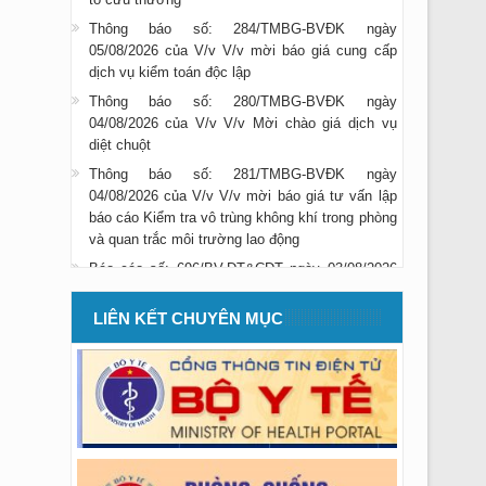
Thông báo số: 284/TMBG-BVĐK ngày
05/08/2026 của V/v V/v mời báo giá cung cấp
dịch vụ kiểm toán độc lập
Thông báo số: 280/TMBG-BVĐK ngày
04/08/2026 của V/v V/v Mời chào giá dịch vụ
diệt chuột
Thông báo số: 281/TMBG-BVĐK ngày
04/08/2026 của V/v V/v mời báo giá tư vấn lập
báo cáo Kiểm tra vô trùng không khí trong phòng
và quan trắc môi trường lao động
Báo cáo số: 696/BV-ĐT&CĐT ngày 03/08/2026
của V/v báo cáo danh sách học viên đăng ký
thực hành và được cấp giấy xác nhận hoàn
LIÊN KẾT CHUYÊN MỤC
thành quá trình thực hành trong tháng 07/2026
Thông báo số: 275/TMBG-BVĐK ngày
29/07/2026 của V/v V/v mời báo giá cung cấp
dịch vụ tư vấn đấu thầu gói số 15
Thông báo số: 273/TMBG-BVĐK ngày
28/07/2026 của V/v V/v mời chào giá CCDC vật
rẻ mau hỏng dùng cho công tác vệ s