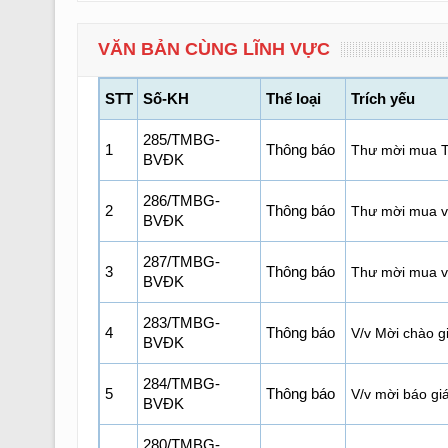
VĂN BẢN CÙNG LĨNH VỰC
STT
Số-KH
Thể loại
Trích yếu
285/TMBG-
1
Thông báo
Thư mời mua T
BVĐK
286/TMBG-
2
Thông báo
Thư mời mua v
BVĐK
287/TMBG-
3
Thông báo
Thư mời mua vậ
BVĐK
283/TMBG-
4
Thông báo
V/v Mời chào g
BVĐK
284/TMBG-
5
Thông báo
V/v mời báo gi
BVĐK
280/TMBG-