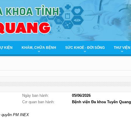
SỰ KIỆN
KHÁM, CHỮA BỆNH
SỨC KHOẺ - ĐỜI SỐNG
THƯ VIỆN
Ngày ban hành:
05/06/2026
Cơ quan ban hành:
Bệnh viện Đa khoa Tuyên Quang
ản quyền PM INEX