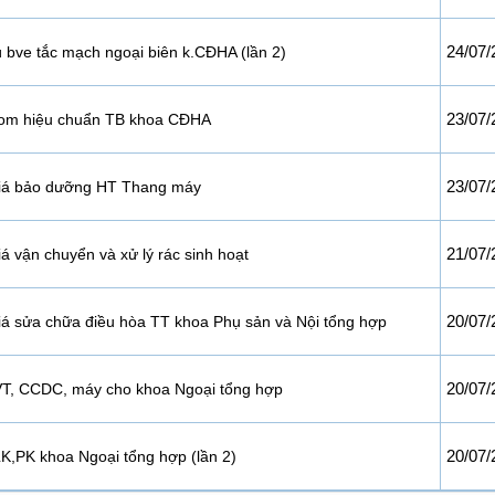
24/07/
bve tắc mạch ngoại biên k.CĐHA (lần 2)
23/07/
om hiệu chuẩn TB khoa CĐHA
23/07/
giá bảo dưỡng HT Thang máy
21/07/
á vận chuyển và xử lý rác sinh hoạt
20/07/
iá sửa chữa điều hòa TT khoa Phụ sản và Nội tổng hợp
20/07/
T, CCDC, máy cho khoa Ngoại tổng hợp
20/07/
,PK khoa Ngoại tổng hợp (lần 2)