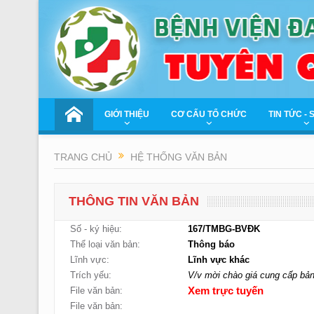
GIỚI THIỆU
CƠ CẤU TỔ CHỨC
TIN TỨC - 
TRANG CHỦ
HỆ THỐNG VĂN BẢN
THÔNG TIN VĂN BẢN
Số - ký hiệu:
167/TMBG-BVĐK
Thể loại văn bản:
Thông báo
Lĩnh vực:
Lĩnh vực khác
Trích yếu:
V/v mời chào giá cung cấp b
File văn bản:
Xem trực tuyến
File văn bản: