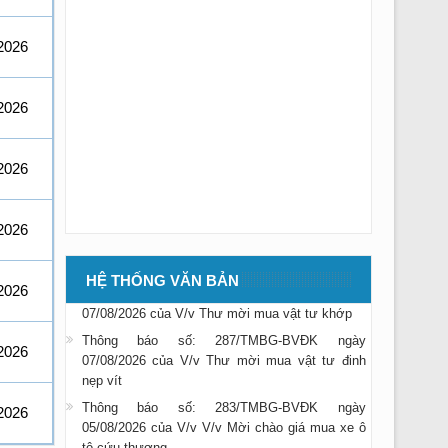
2026
2026
2026
Thông báo số: 285/TMBG-BVĐK ngày
2026
07/08/2026 của V/v Thư mời mua Thiết bị máy
BVĐK
Thông báo số: 286/TMBG-BVĐK ngày
HỆ THỐNG VĂN BẢN
2026
07/08/2026 của V/v Thư mời mua vật tư khớp
Thông báo số: 287/TMBG-BVĐK ngày
07/08/2026 của V/v Thư mời mua vật tư đinh
2026
nẹp vít
Thông báo số: 283/TMBG-BVĐK ngày
2026
05/08/2026 của V/v V/v Mời chào giá mua xe ô
tô cứu thương