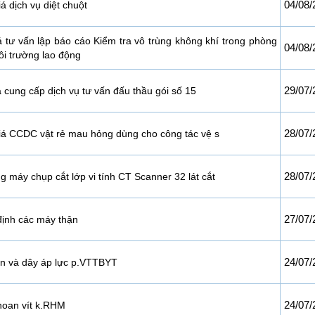
04/08/
á dịch vụ diệt chuột
á tư vấn lập báo cáo Kiểm tra vô trùng không khí trong phòng
04/08/
ôi trường lao động
29/07/
 cung cấp dịch vụ tư vấn đấu thầu gói số 15
28/07/
iá CCDC vật rẻ mau hỏng dùng cho công tác vệ s
28/07/
 máy chụp cắt lớp vi tính CT Scanner 32 lát cắt
27/07/
ịnh các máy thận
24/07/
n và dây áp lực p.VTTBYT
24/07/
hoan vít k.RHM