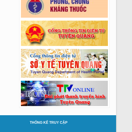
Thông báo số: 274/TMBG-BVĐK ngày
28/07/2026 của V/v TM SC Hệ thống máy chụp
cắt lớp vi tính CT Scanner 32 lát cắt
Thông báo số: 272/TMBG-BVĐK ngày
27/07/2026 của V/v Thư mời kiểm định các máy
thận
Thông báo số: 268/TMBG-BVĐK ngày
24/07/2026 của V/v Thư mời khí nén và dây áp
lực p.VTTBYT
Thông báo số: 269/TMBG-BVĐK ngày
24/07/2026 của V/v Thư mời mũi khoan vít
k.RHM
Thông báo số: 270/TMBG-BVĐK ngày
24/07/2026 của V/v Thư mời MS dù bve tắc
mạch ngoại biên k.CĐHA (lần 2)
Thông báo số: 262/TMBG-BVĐK ngày
23/07/2026 của V/v TM thuê Phantom hiệu
chuẩn TB khoa CĐHA
Thông báo số: 263/TMBG-BVĐK ngày
THỐNG KÊ TRUY CẬP
23/07/2026 của V/v V/v Mời chào giá bảo