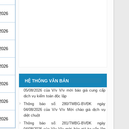
2026
2026
2026
Thông báo số: 283/TMBG-BVĐK ngày
2026
05/08/2026 của V/v V/v Mời chào giá mua xe ô
tô cứu thương
Thông báo số: 284/TMBG-BVĐK ngày
HỆ THỐNG VĂN BẢN
2026
05/08/2026 của V/v V/v mời báo giá cung cấp
dịch vụ kiểm toán độc lập
Thông báo số: 280/TMBG-BVĐK ngày
2026
04/08/2026 của V/v V/v Mời chào giá dịch vụ
diệt chuột
2026
Thông báo số: 281/TMBG-BVĐK ngày
04/08/2026 của V/v V/v mời báo giá tư vấn lập