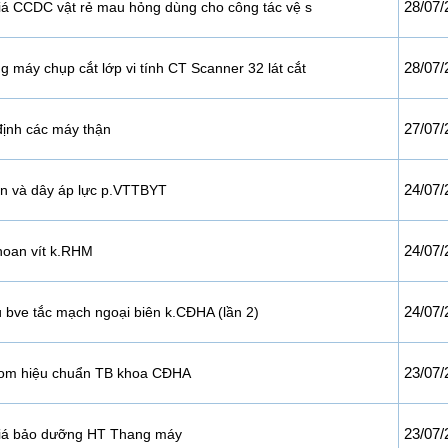
28/07/
iá CCDC vật rẻ mau hỏng dùng cho công tác vệ s
28/07/
 máy chụp cắt lớp vi tính CT Scanner 32 lát cắt
27/07/
ịnh các máy thận
24/07/
n và dây áp lực p.VTTBYT
24/07/
hoan vít k.RHM
24/07/
bve tắc mạch ngoại biên k.CĐHA (lần 2)
23/07/
om hiệu chuẩn TB khoa CĐHA
23/07/
giá bảo dưỡng HT Thang máy