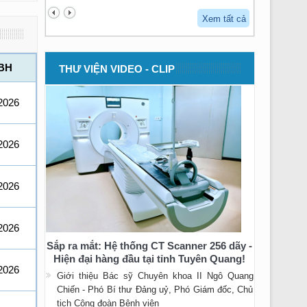
Xem tất cả
BH
THƯ VIỆN VIDEO - CLIP
2026
2026
2026
2026
Sắp ra mắt: Hệ thống CT Scanner 256 dãy -
Hiện đại hàng đầu tại tỉnh Tuyên Quang!
2026
Giới thiệu Bác sỹ Chuyên khoa II Ngô Quang
Chiến - Phó Bí thư Đảng uỷ, Phó Giám đốc, Chủ
tịch Công đoàn Bệnh viện