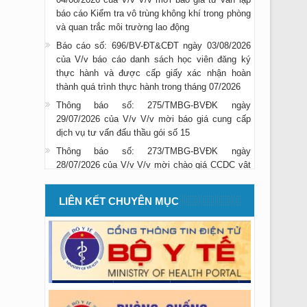
báo cáo Kiểm tra vô trùng không khí trong phòng
và quan trắc môi trường lao động
Báo cáo số: 696/BV-ĐT&CĐT ngày 03/08/2026
của V/v báo cáo danh sách học viên đăng ký
thực hành và được cấp giấy xác nhận hoàn
thành quá trình thực hành trong tháng 07/2026
Thông báo số: 275/TMBG-BVĐK ngày
29/07/2026 của V/v V/v mời báo giá cung cấp
dịch vụ tư vấn đấu thầu gói số 15
Thông báo số: 273/TMBG-BVĐK ngày
28/07/2026 của V/v V/v mời chào giá CCDC vật
rẻ mau hỏng dùng cho công tác vệ s
Thông báo số: 274/TMBG-BVĐK ngày
LIÊN KẾT CHUYÊN MỤC
28/07/2026 của V/v TM SC Hệ thống máy chụp
cắt lớp vi tính CT Scanner 32 lát cắt
Thông báo số: 272/TMBG-BVĐK ngày
27/07/2026 của V/v Thư mời kiểm định các máy
thận
Thông báo số: 268/TMBG-BVĐK ngày
24/07/2026 của V/v Thư mời khí nén và dây áp
lực p.VTTBYT