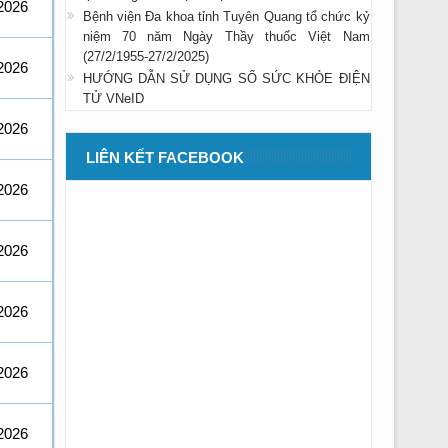
2026
Bệnh viện Đa khoa tỉnh Tuyên Quang tổ chức kỷ
niệm 70 năm Ngày Thầy thuốc Việt Nam
(27/2/1955-27/2/2025)
2026
HƯỚNG DẪN SỬ DỤNG SỔ SỨC KHỎE ĐIỆN
TỬ VNeID
2026
LIÊN KẾT FACEBOOK
2026
2026
2026
2026
2026