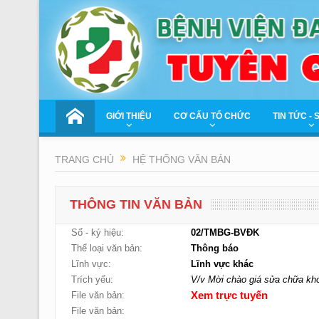
GIỚI THIỆU
CƠ CẤU TỔ CHỨC
TIN TỨC - 
TRANG CHỦ
HỆ THỐNG VĂN BẢN
THÔNG TIN VĂN BẢN
Số - ký hiệu:
02/TMBG-BVĐK
Thể loại văn bản:
Thông báo
Lĩnh vực:
Lĩnh vực khác
Trích yếu:
V/v Mời chào giá sửa chữa kh
File văn bản:
Xem trực tuyến
File văn bản: