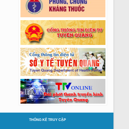
Thông báo số: 269/TMBG-BVĐK ngày
24/07/2026 của V/v Thư mời mũi khoan vít
k.RHM
Thông báo số: 270/TMBG-BVĐK ngày
24/07/2026 của V/v Thư mời MS dù bve tắc
mạch ngoại biên k.CĐHA (lần 2)
Thông báo số: 262/TMBG-BVĐK ngày
23/07/2026 của V/v TM thuê Phantom hiệu
chuẩn TB khoa CĐHA
Thông báo số: 263/TMBG-BVĐK ngày
23/07/2026 của V/v V/v Mời chào giá bảo
dưỡng HT Thang máy
Thông báo số: 260/TMBG-BVĐK ngày
21/07/2026 của V/v V/v Mời chào giá vận
chuyển và xử lý rác sinh hoạt
Kế hoạch số: 123/KH-BV ngày 21/07/2026 của
V/v Tổ chức các khóa cập nhật kiến thức Y
khoa liên tục Quý III năm 2026
THỐNG KÊ TRUY CẬP
Thông báo số: 255/TMBG-BVĐK ngày