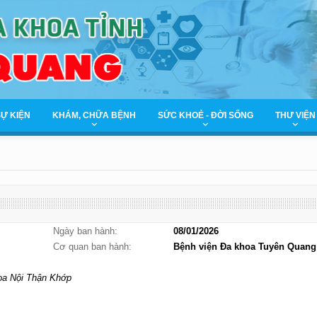
SỰ KIỆN
KHÁM, CHỮA BỆNH
SỨC KHOẺ - ĐỜI SỐNG
THƯ VIỆN
Ngày ban hành:
08/01/2026
Cơ quan ban hành:
Bệnh viện Đa khoa Tuyên Quang
oa Nội Thận Khớp