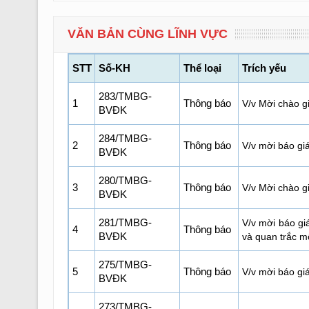
VĂN BẢN CÙNG LĨNH VỰC
STT
Số-KH
Thể loại
Trích yếu
283/TMBG-
1
Thông báo
V/v Mời chào g
BVĐK
284/TMBG-
2
Thông báo
V/v mời báo gi
BVĐK
280/TMBG-
3
Thông báo
V/v Mời chào gi
BVĐK
281/TMBG-
V/v mời báo gi
4
Thông báo
BVĐK
và quan trắc m
275/TMBG-
5
Thông báo
V/v mời báo giá
BVĐK
273/TMBG-