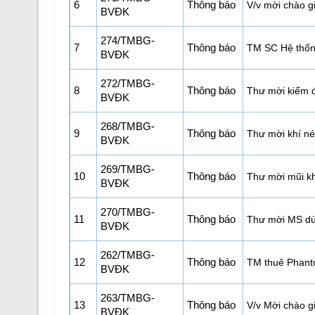
6
Thông báo
V/v mời chào g
BVĐK
274/TMBG-
7
Thông báo
TM SC Hệ thống
BVĐK
272/TMBG-
8
Thông báo
Thư mời kiểm đ
BVĐK
268/TMBG-
9
Thông báo
Thư mời khí né
BVĐK
269/TMBG-
10
Thông báo
Thư mời mũi k
BVĐK
270/TMBG-
11
Thông báo
Thư mời MS dù 
BVĐK
262/TMBG-
12
Thông báo
TM thuê Phant
BVĐK
263/TMBG-
13
Thông báo
V/v Mời chào 
BVĐK