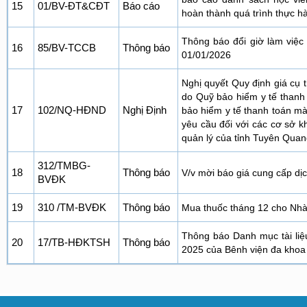
15
01/BV-ĐT&CĐT
Báo cáo
hoàn thành quá trình thực h
Thông báo đổi giờ làm việc
16
85/BV-TCCB
Thông báo
01/01/2026
Nghị quyết Quy định giá cụ
do Quỹ bảo hiểm y tế thanh
17
102/NQ-HĐND
Nghị Định
bảo hiểm y tế thanh toán mà
yêu cầu đối với các cơ sở
quản lý của tỉnh Tuyên Quan
312/TMBG-
18
Thông báo
V/v mời báo giá cung cấp dị
BVĐK
19
310 /TM-BVĐK
Thông báo
Mua thuốc tháng 12 cho Nhà
Thông báo Danh mục tài liệ
20
17/TB-HĐKTSH
Thông báo
2025 của Bênh viện đa khoa