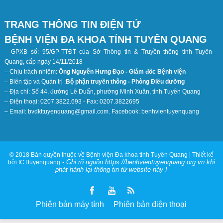
TRANG THÔNG TIN ĐIỆN TỬ
BỆNH VIỆN ĐA KHOA TỈNH TUYÊN QUANG
– GPXB số: 95/GP-TTĐT của Sở Thông tin & Truyền thông tỉnh Tuyên
Quang, cấp ngày 14/11/2018
– Chịu trách nhiệm:
Ông Nguyễn Hưng Đạo - Giám đốc Bệnh viện
– Biên tập và Quản trị :
Bộ phận truyền thông - Phòng Điều dưỡng
– Địa chỉ: Số 44, đường Lê Duẩn, phường Minh Xuân, tỉnh Tuyên Quang
– Điện thoại: 0207.3822.693 - Fax: 0207.3822695
– Email: bvdkttuyenquang@gmail.com. Facebook: benhvientuyenquang
© 2018 Bản quyền thuộc về Bệnh viện Đa khoa tỉnh Tuyên Quang | Thiết kế
- Ghi rõ nguồn https://benhvientuyenquang.org.vn khi
bởi ICTtuyenquang
phát hành lại thông tin từ website này !
Phiên bản máy tính
Phiên bản điện thoại