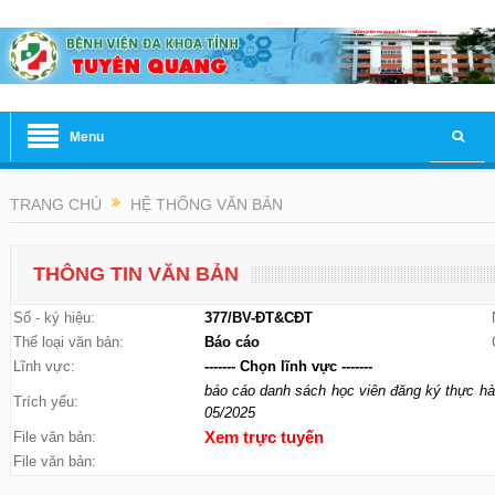
Menu
TRANG CHỦ
HỆ THỐNG VĂN BẢN
THÔNG TIN VĂN BẢN
Số - ký hiệu:
377/BV-ĐT&CĐT
Thể loại văn bản:
Báo cáo
Lĩnh vực:
------- Chọn lĩnh vực -------
báo cáo danh sách học viên đăng ký thực hà
Trích yếu:
05/2025
File văn bản:
Xem trực tuyến
File văn bản: