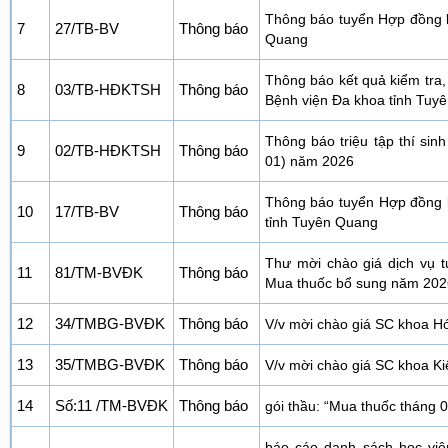
Thông báo tuyển Hợp đồng la
7
27/TB-BV
Thông báo
Quang
Thông báo kết quả kiểm tra,
8
03/TB-HĐKTSH
Thông báo
Bệnh viện Đa khoa tỉnh Tuy
Thông báo triệu tập thí sin
9
02/TB-HĐKTSH
Thông báo
01) năm 2026
Thông báo tuyển Hợp đồng l
10
17/TB-BV
Thông báo
tỉnh Tuyên Quang
Thư mời chào giá dịch vụ 
11
81/TM-BVĐK
Thông báo
Mua thuốc bổ sung năm 202
12
34/TMBG-BVĐK
Thông báo
V/v mời chào giá SC khoa Hóa
13
35/TMBG-BVĐK
Thông báo
V/v mời chào giá SC khoa K
14
Số:11 /TM-BVĐK
Thông báo
gói thầu: “Mua thuốc tháng 
báo cáo danh sách học viê