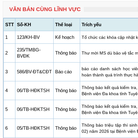
VĂN BẢN CÙNG LĨNH VỰC
STT
Số-KH
Thể loại
Trích yếu
1
123/KH-BV
Kế hoạch
Tổ chức các khóa cập nhật k
235/TMBG-
2
Thông báo
Thư mời MS dù bảo vệ tắc 
BVĐK
báo cáo danh sách học viê
3
586/BV-ĐT&CĐT
Báo cáo
hoàn thành quá trình thực h
Thông báo kết quả kiểm tra,
4
06/TB-HĐKTSH
Thông báo
Bệnh viện Đa khoa tỉnh Tuy
Thông báo kết quả kiểm tra,
5
06/TB-HĐKTSH
Thông báo
Bệnh viện Đa khoa tỉnh Tuy
Thông báo triệu tập thí sin
6
05/TB-HĐKTSH
Thông báo
02) năm 2026 tại Bệnh viện