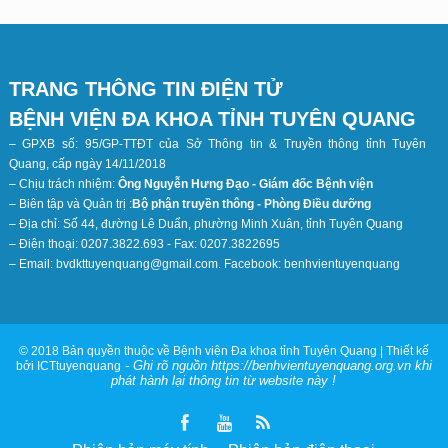
TRANG THÔNG TIN ĐIỆN TỬ
BỆNH VIỆN ĐA KHOA TỈNH TUYÊN QUANG
– GPXB số: 95/GP-TTĐT của Sở Thông tin & Truyền thông tỉnh Tuyên
Quang, cấp ngày 14/11/2018
– Chịu trách nhiệm:
Ông Nguyễn Hưng Đạo - Giám đốc Bệnh viện
– Biên tập và Quản trị :
Bộ phận truyền thông - Phòng Điều dưỡng
– Địa chỉ: Số 44, đường Lê Duẩn, phường Minh Xuân, tỉnh Tuyên Quang
– Điện thoại: 0207.3822.693 - Fax: 0207.3822695
– Email: bvdkttuyenquang@gmail.com. Facebook: benhvientuyenquang
© 2018 Bản quyền thuộc về Bệnh viện Đa khoa tỉnh Tuyên Quang | Thiết kế
- Ghi rõ nguồn https://benhvientuyenquang.org.vn khi
bởi ICTtuyenquang
phát hành lại thông tin từ website này !