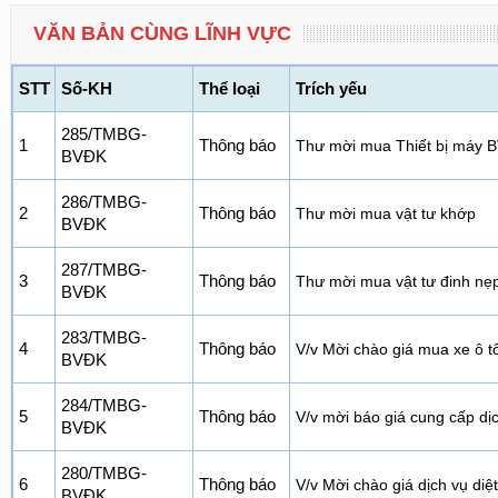
VĂN BẢN CÙNG LĨNH VỰC
STT
Số-KH
Thể loại
Trích yếu
285/TMBG-
1
Thông báo
Thư mời mua Thiết bị máy 
BVĐK
286/TMBG-
2
Thông báo
Thư mời mua vật tư khớp
BVĐK
287/TMBG-
3
Thông báo
Thư mời mua vật tư đinh nẹp
BVĐK
283/TMBG-
4
Thông báo
V/v Mời chào giá mua xe ô 
BVĐK
284/TMBG-
5
Thông báo
V/v mời báo giá cung cấp dị
BVĐK
280/TMBG-
6
Thông báo
V/v Mời chào giá dịch vụ diệ
BVĐK