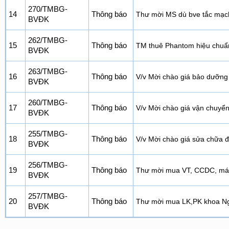
270/TMBG-
14
Thông báo
Thư mời MS dù bve tắc mạch
BVĐK
262/TMBG-
15
Thông báo
TM thuê Phantom hiệu chu
BVĐK
263/TMBG-
16
Thông báo
V/v Mời chào giá bảo dưỡn
BVĐK
260/TMBG-
17
Thông báo
V/v Mời chào giá vận chuyển 
BVĐK
255/TMBG-
18
Thông báo
V/v Mời chào giá sửa chữa 
BVĐK
256/TMBG-
19
Thông báo
Thư mời mua VT, CCDC, máy
BVĐK
257/TMBG-
20
Thông báo
Thư mời mua LK,PK khoa Ngo
BVĐK