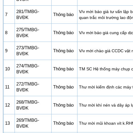
281/TMBG-
V/v mời báo giá tư vấn lập 
7
Thông báo
BVĐK
quan trắc môi trường lao độ
275/TMBG-
8
Thông báo
V/v mời báo giá cung cấp dịc
BVĐK
273/TMBG-
9
Thông báo
V/v mời chào giá CCDC vật 
BVĐK
274/TMBG-
10
Thông báo
TM SC Hệ thống máy chụp cắt
BVĐK
272/TMBG-
11
Thông báo
Thư mời kiểm định các máy 
BVĐK
268/TMBG-
12
Thông báo
Thư mời khí nén và dây áp 
BVĐK
269/TMBG-
13
Thông báo
Thư mời mũi khoan vít k.R
BVĐK