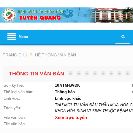
Menu
TRANG CHỦ
HỆ THỐNG VĂN BẢN
THÔNG TIN VĂN BẢN
Số - ký hiệu:
107/TM-BVĐK
Thể loại văn bản:
Thông báo
Lĩnh vực:
Lĩnh vực khác
THƯ MỜI TƯ VẤN ĐẦU THẦU MUA HÓA C
Trích yếu:
KHOA HÓA SINH VI SINH THUỘC BỆNH V
File văn bản:
Xem trực tuyến
File văn bản: