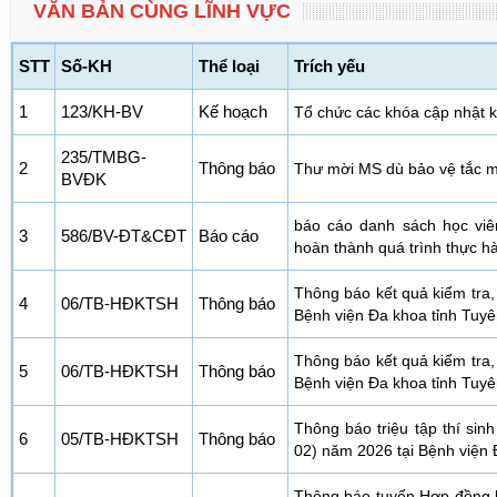
VĂN BẢN CÙNG LĨNH VỰC
STT
Số-KH
Thể loại
Trích yếu
1
123/KH-BV
Kế hoạch
Tổ chức các khóa cập nhật k
235/TMBG-
2
Thông báo
Thư mời MS dù bảo vệ tắc 
BVĐK
báo cáo danh sách học viê
3
586/BV-ĐT&CĐT
Báo cáo
hoàn thành quá trình thực h
Thông báo kết quả kiểm tra,
4
06/TB-HĐKTSH
Thông báo
Bệnh viện Đa khoa tỉnh Tuy
Thông báo kết quả kiểm tra,
5
06/TB-HĐKTSH
Thông báo
Bệnh viện Đa khoa tỉnh Tuy
Thông báo triệu tập thí sin
6
05/TB-HĐKTSH
Thông báo
02) năm 2026 tại Bệnh viện
Thông báo tuyển Hợp đồng la