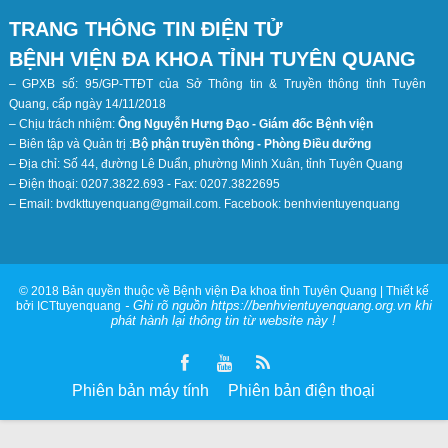
TRANG THÔNG TIN ĐIỆN TỬ
BỆNH VIỆN ĐA KHOA TỈNH TUYÊN QUANG
– GPXB số: 95/GP-TTĐT của Sở Thông tin & Truyền thông tỉnh Tuyên
Quang, cấp ngày 14/11/2018
– Chịu trách nhiệm:
Ông Nguyễn Hưng Đạo - Giám đốc Bệnh viện
– Biên tập và Quản trị :
Bộ phận truyền thông - Phòng Điều dưỡng
– Địa chỉ: Số 44, đường Lê Duẩn, phường Minh Xuân, tỉnh Tuyên Quang
– Điện thoại: 0207.3822.693 - Fax: 0207.3822695
– Email: bvdkttuyenquang@gmail.com. Facebook: benhvientuyenquang
© 2018 Bản quyền thuộc về Bệnh viện Đa khoa tỉnh Tuyên Quang | Thiết kế
- Ghi rõ nguồn https://benhvientuyenquang.org.vn khi
bởi ICTtuyenquang
phát hành lại thông tin từ website này !
Phiên bản máy tính
Phiên bản điện thoại