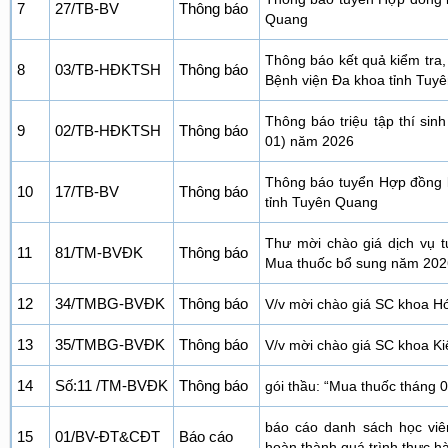
7
27/TB-BV
Thông báo
Quang
Thông báo kết quả kiểm tra,
8
03/TB-HĐKTSH
Thông báo
Bệnh viện Đa khoa tỉnh Tuy
Thông báo triệu tập thí sin
9
02/TB-HĐKTSH
Thông báo
01) năm 2026
Thông báo tuyển Hợp đồng l
10
17/TB-BV
Thông báo
tỉnh Tuyên Quang
Thư mời chào giá dịch vụ 
11
81/TM-BVĐK
Thông báo
Mua thuốc bổ sung năm 202
12
34/TMBG-BVĐK
Thông báo
V/v mời chào giá SC khoa Hóa
13
35/TMBG-BVĐK
Thông báo
V/v mời chào giá SC khoa K
14
Số:11 /TM-BVĐK
Thông báo
gói thầu: “Mua thuốc tháng 
báo cáo danh sách học viê
15
01/BV-ĐT&CĐT
Báo cáo
hoàn thành quá trình thực h