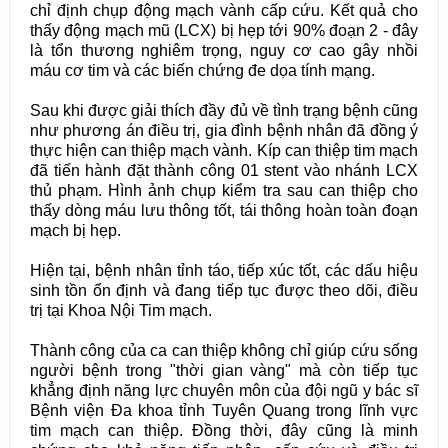
chỉ định chụp động mạch vành cấp cứu. Kết quả cho
thấy động mạch mũ (LCX) bị hẹp tới 90% đoạn 2 - đây
là tổn thương nghiêm trọng, nguy cơ cao gây nhồi
máu cơ tim và các biến chứng đe dọa tính mạng.
Sau khi được giải thích đầy đủ về tình trạng bệnh cũng
như phương án điều trị, gia đình bệnh nhân đã đồng ý
thực hiện can thiệp mạch vành. Kíp can thiệp tim mạch
đã tiến hành đặt thành công 01 stent vào nhánh LCX
thủ phạm. Hình ảnh chụp kiểm tra sau can thiệp cho
thấy dòng máu lưu thông tốt, tái thông hoàn toàn đoạn
mạch bị hẹp.
Hiện tại, bệnh nhân tỉnh táo, tiếp xúc tốt, các dấu hiệu
sinh tồn ổn định và đang tiếp tục được theo dõi, điều
trị tại Khoa Nội Tim mạch.
Thành công của ca can thiệp không chỉ giúp cứu sống
người bệnh trong "thời gian vàng" mà còn tiếp tục
khẳng định năng lực chuyên môn của đội ngũ y bác sĩ
Bệnh viện Đa khoa tỉnh Tuyên Quang trong lĩnh vực
tim mạch can thiệp. Đồng thời, đây cũng là minh