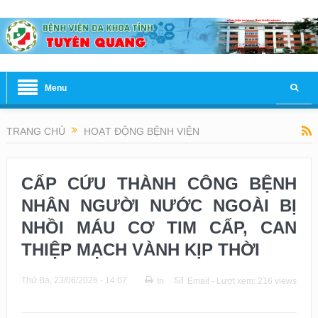
Menu
TRANG CHỦ
HOẠT ĐỘNG BỆNH VIỆN
CẤP CỨU THÀNH CÔNG BỆNH
NHÂN NGƯỜI NƯỚC NGOÀI BỊ
NHỒI MÁU CƠ TIM CẤP, CAN
THIỆP MẠCH VÀNH KỊP THỜI
Thứ Ba, 23/06/2026 - 14:07
In
Email
- Lượt xem: 216 views