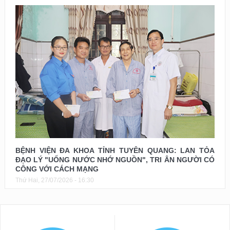
BỆNH VIỆN ĐA KHOA TỈNH TUYÊN QUANG: LAN TỎA
ĐẠO LÝ "UỐNG NƯỚC NHỚ NGUỒN", TRI ÂN NGƯỜI CÓ
CÔNG VỚI CÁCH MẠNG
Thứ Hai, 27/07/2026 - 16:30