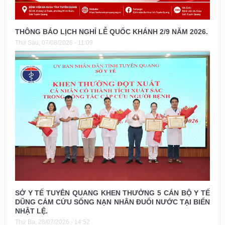
THÔNG BÁO LỊCH NGHỈ LỄ QUỐC KHÁNH 2/9 NĂM 2026.
Thứ Sáu, 07/08/2026 - 11:09
SỞ Y TẾ TUYÊN QUANG KHEN THƯỞNG 5 CÁN BỘ Y TẾ
DŨNG CẢM CỨU SỐNG NẠN NHÂN ĐUỐI NƯỚC TẠI BIỂN
NHẬT LỆ.
Thứ Ba, 28/07/2026 - 14:52