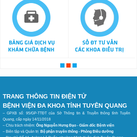
TRANG THÔNG TIN ĐIỆN TỬ
BỆNH VIỆN ĐA KHOA TỈNH TUYÊN QUANG
– GPXB số: 95/GP-TTĐT của Sở Thông tin & Truyền thông tỉnh Tuyên
Quang, cấp ngày 14/11/2018
– Chịu trách nhiệm:
Ông Nguyễn Hưng Đạo - Giám đốc Bệnh viện
– Biên tập và Quản trị :
Bộ phận truyền thông - Phòng Điều dưỡng