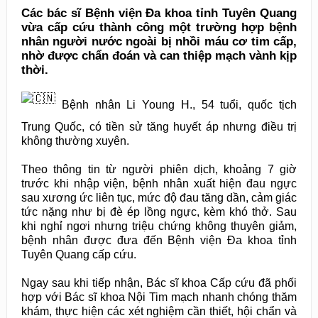
Các bác sĩ Bệnh viện Đa khoa tỉnh Tuyên Quang
vừa cấp cứu thành công một trường hợp bệnh
nhân người nước ngoài bị nhồi máu cơ tim cấp,
nhờ được chẩn đoán và can thiệp mạch vành kịp
thời.
Bệnh nhân Li Young H., 54 tuổi, quốc tịch
Trung Quốc, có tiền sử tăng huyết áp nhưng điều trị
không thường xuyên.
Theo thông tin từ người phiên dịch, khoảng 7 giờ
trước khi nhập viện, bệnh nhân xuất hiện đau ngực
sau xương ức liên tục, mức độ đau tăng dần, cảm giác
tức nặng như bị đè ép lồng ngực, kèm khó thở. Sau
khi nghỉ ngơi nhưng triệu chứng không thuyên giảm,
bệnh nhân được đưa đến Bệnh viện Đa khoa tỉnh
Tuyên Quang cấp cứu.
Ngay sau khi tiếp nhận, Bác sĩ khoa Cấp cứu đã phối
hợp với Bác sĩ khoa Nội Tim mạch nhanh chóng thăm
khám, thực hiện các xét nghiệm cần thiết, hội chẩn và