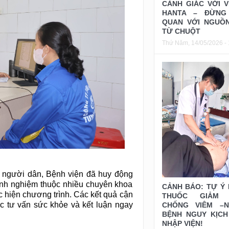
CẢNH GIÁC VỚI V
HANTA – ĐỪNG
QUAN VỚI NGUỒ
TỪ CHUỘT
Thứ Năm, 14/05/2026 - 
 người dân, Bệnh viện đã huy động
kinh nghiệm thuộc nhiều chuyên khoa
CẢNH BÁO: TỰ Ý
ực hiện chương trình. Các kết quả cận
THUỐC GIẢM 
c tư vấn sức khỏe và kết luận ngay
CHỐNG VIÊM –N
BỆNH NGUY KỊCH
NHẬP VIỆN!