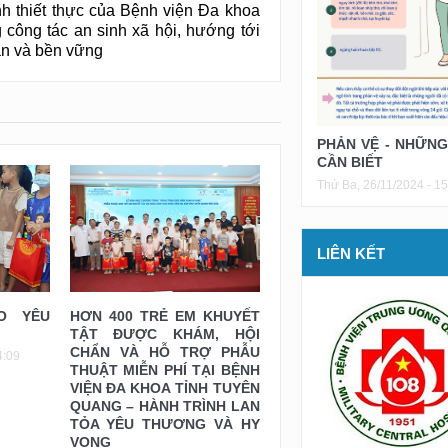
h thiết thực của Bệnh viện Đa khoa
 công tác an sinh xã hội, hướng tới
àn và bền vững
PHẢN VỆ - NHỮNG
CẦN BIẾT
Thứ Ba, 26/11/2024 - 15
LIÊN KẾT
O YÊU
HƠN 400 TRẺ EM KHUYẾT
TẬT ĐƯỢC KHÁM, HỘI
CHẨN VÀ HỖ TRỢ PHẪU
4:09
THUẬT MIỄN PHÍ TẠI BỆNH
VIỆN ĐA KHOA TỈNH TUYÊN
QUANG – HÀNH TRÌNH LAN
TỎA YÊU THƯƠNG VÀ HY
VỌNG