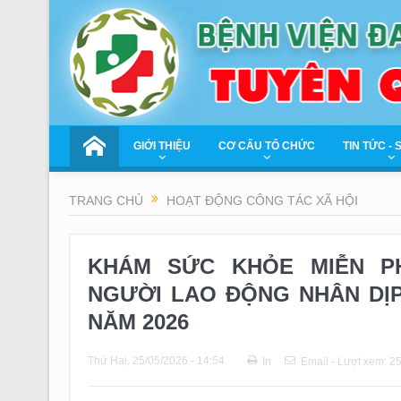
GIỚI THIỆU
CƠ CẤU TỔ CHỨC
TIN TỨC - 
TRANG CHỦ
HOẠT ĐỘNG CÔNG TÁC XÃ HỘI
KHÁM SỨC KHỎE MIỄN PH
NGƯỜI LAO ĐỘNG NHÂN DỊ
NĂM 2026
Thứ Hai, 25/05/2026 - 14:54
In
Email
- Lượt xem: 2