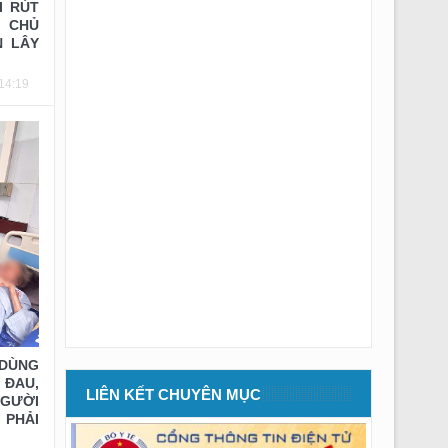
I RÚT
Thông báo số: 262/TMBG-BVĐK ngày
 CHỦ
23/07/2026 của V/v TM thuê Phantom hiệu
N LÂY
chuẩn TB khoa CĐHA
Thông báo số: 263/TMBG-BVĐK ngày
14:19
23/07/2026 của V/v V/v Mời chào giá bảo
dưỡng HT Thang máy
Thông báo số: 260/TMBG-BVĐK ngày
21/07/2026 của V/v V/v Mời chào giá vận
chuyển và xử lý rác sinh hoạt
Kế hoạch số: 123/KH-BV ngày 21/07/2026 của
V/v Tổ chức các khóa cập nhật kiến thức Y
khoa liên tục Quý III năm 2026
Thông báo số: 255/TMBG-BVĐK ngày
20/07/2026 của V/v V/v Mời chào giá sửa chữa
điều hòa TT khoa Phụ sản và Nội tổng hợp
Thông báo số: 256/TMBG-BVĐK ngày
 DÙNG
20/07/2026 của V/v Thư mời mua VT, CCDC,
ĐAU,
máy cho khoa Ngoại tổng hợp
LIÊN KẾT CHUYÊN MỤC
GƯỜI
Thông báo số: 257/TMBG-BVĐK ngày
 PHẢI
20/07/2026 của V/v Thư mời mua LK,PK khoa