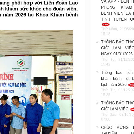
VÀ APP - ĐẾN 
uang phối hợp với Liên đoàn Lao
PHÒNG KHÁM
nh khám sức khỏe cho đoàn viên,
BỆNH VIỆN ĐA 
n năm 2026 tại Khoa Khám bệnh
TỈNH TUYÊN Q
Thứ Năm, 21/05/20
15:18
THÔNG BÁO THA
GIỜ LÀM VIỆ
NGÀY 01/01/2026
Thứ Tư, 31/12/20
15:42
Thông báo lịch
khám bệnh Tết 
Lịch năm 2026
Thứ Tư, 03/12/20
15:25
THÔNG BÁO THA
GIỜ LÀM VIỆC
Thứ Sáu, 03/10/20
07:00
CHÚC MỪNG 
TRUYỀN TH