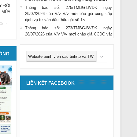
29/07/2026 của V/v V/v mời báo giá cung cấp
Y ĐỔI
dịch vụ tư vấn đấu thầu gói số 15
 MÙA
Thông báo số: 273/TMBG-BVĐK ngày
25 -
28/07/2026 của V/v V/v mời chào giá CCDC vật
rẻ mau hỏng dùng cho công tác vệ s
Thông báo số: 274/TMBG-BVĐK ngày
28/07/2026 của V/v TM SC Hệ thống máy chụp
cắt lớp vi tính CT Scanner 32 lát cắt
SỐNG
Thông báo số: 272/TMBG-BVĐK ngày
27/07/2026 của V/v Thư mời kiểm định các máy
thận
Thông báo số: 268/TMBG-BVĐK ngày
LIÊN KẾT FACEBOOK
24/07/2026 của V/v Thư mời khí nén và dây áp
lực p.VTTBYT
Thông báo số: 269/TMBG-BVĐK ngày
24/07/2026 của V/v Thư mời mũi khoan vít
k.RHM
Thông báo số: 270/TMBG-BVĐK ngày
24/07/2026 của V/v Thư mời MS dù bve tắc
mạch ngoại biên k.CĐHA (lần 2)