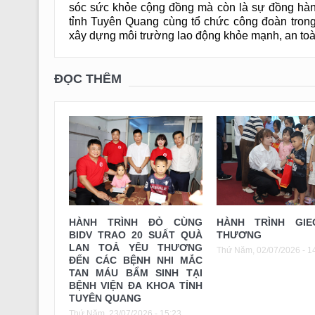
sóc sức khỏe cộng đồng mà còn là sự đồng hàn
tỉnh Tuyên Quang cùng tổ chức công đoàn trong
xây dựng môi trường lao động khỏe mạnh, an to
ĐỌC THÊM
HÀNH TRÌNH GIE
HÀNH TRÌNH ĐỎ CÙNG
THƯƠNG
BIDV TRAO 20 SUẤT QUÀ
LAN TOẢ YÊU THƯƠNG
Thứ Năm, 02/07/2026 - 1
ĐẾN CÁC BỆNH NHI MẮC
TAN MÁU BẨM SINH TẠI
BỆNH VIỆN ĐA KHOA TỈNH
TUYÊN QUANG
Thứ Năm, 23/07/2026 - 15:23