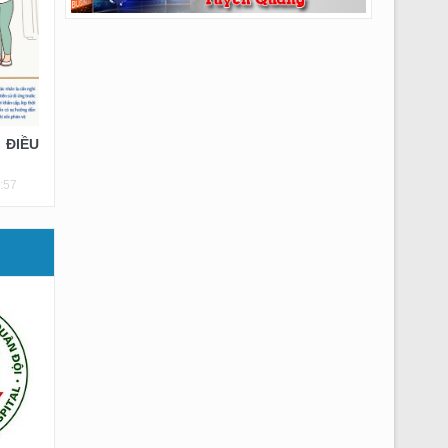
 ĐIỀU
:57