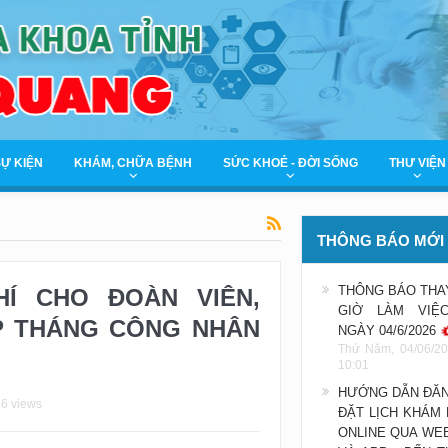
SỰ KIỆN
KHÁM, CHỮA BỆNH
SỨC KHOẺ - ĐỜI SỐNG
THƯ VIỆN
THÔNG BÁO MỚI
THÔNG BÁO THA
Í CHO ĐOÀN VIÊN,
GIỜ LÀM VIỆ
P THÁNG CÔNG NHÂN
NGÀY 04/6/2026
Thứ Năm, 04/06/20
10:01
HƯỚNG DẪN ĐĂN
56 views
ĐẶT LỊCH KHÁM
ONLINE QUA WE