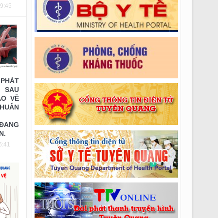
Ngoại tổng hợp (lần 2)
09:45
Thông báo số: 258/TMBG-BVĐK ngày
20/07/2026 của V/v Thư mời mua VT cho khoa
Răng hàm mặt
PHÁT
 SAU
ÁO VỀ
UẨN
 ĐANG
N.
6:41