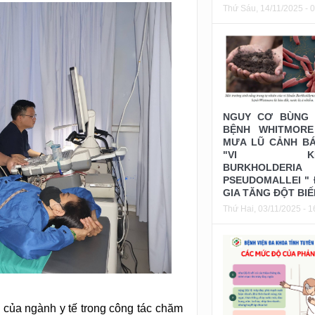
Thứ Sáu, 14/11/2025 - 
NGUY CƠ BÙNG 
BỆNH WHITMORE
MƯA LŨ CẢNH B
"VI KH
BURKHOLDERIA
PSEUDOMALLEI "
GIA TĂNG ĐỘT BIẾ
Thứ Hai, 03/11/2025 - 1
m của ngành y tế trong công tác chăm