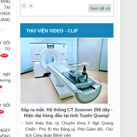
THẲNG
 TẠI
Xem tất cả
KHOA
UANG
26 -
THƯ VIỆN VIDEO - CLIP
Y ĐỔI
C TỪ
25 -
 nghỉ
Dương
25 -
Y ĐỔI
Sắp ra mắt: Hệ thống CT Scanner 256 dãy -
Hiện đại hàng đầu tại tỉnh Tuyên Quang!
25 -
Giới thiệu Bác sỹ Chuyên khoa II Ngô Quang
Chiến - Phó Bí thư Đảng uỷ, Phó Giám đốc, Chủ
NGÀY
tịch Công đoàn Bệnh viện
ỐNG