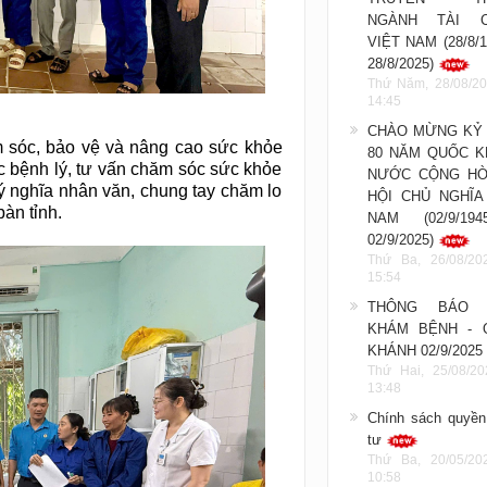
NGÀNH TÀI C
VIỆT NAM (28/8/1
28/8/2025)
Thứ Năm, 28/08/20
14:45
CHÀO MỪNG KỶ 
m sóc, bảo vệ và nâng cao sức khỏe
80 NĂM QUỐC K
c bệnh lý, tư vấn chăm sóc sức khỏe
NƯỚC CỘNG HÒ
 ý nghĩa nhân văn, chung tay chăm lo
HỘI CHỦ NGHĨA
àn tỉnh.
NAM (02/9/19
02/9/2025)
Thứ Ba, 26/08/20
15:54
THÔNG BÁO 
KHÁM BỆNH - 
KHÁNH 02/9/2025
Thứ Hai, 25/08/20
13:48
Chính sách quyền
tư
Thứ Ba, 20/05/20
10:58