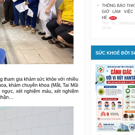
THÔNG BÁO THA
GIỜ LÀM VIỆC
HÈ
Thứ Tư, 09/04/20
10:03
SỨC KHOẺ ĐỜI 
ng tham gia khám sức khỏe với nhiều
hoa, khám chuyên khoa (Mắt, Tai Mũi
 ngực, xét nghiệm máu, xét nghiệm
 thận…