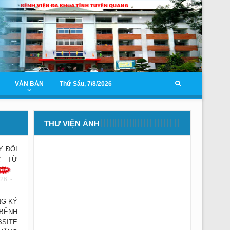
VĂN BẢN
Thứ Sáu, 7/8/2026
THƯ VIỆN ẢNH
Y ĐỔI
C TỪ
26 -
G KÝ
 BỆNH
BSITE