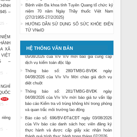
Bệnh viện Đa khoa tỉnh Tuyên Quang tổ chức kỷ
HÍNH
niệm 70 năm Ngày Thầy thuốc Việt Nam
945 –
(27/2/1955-27/2/2025)
Thông báo số: 283/TMBG-BVĐK ngày
25 -
HƯỚNG DẪN SỬ DỤNG SỔ SỨC KHỎE ĐIỆN
05/08/2026 của V/v V/v Mời chào giá mua xe ô
TỬ VNeID
tô cứu thương
NIỆM
Thông báo số: 284/TMBG-BVĐK ngày
HÁNH
05/08/2026 của V/v V/v mời báo giá cung cấp
HỆ THỐNG VĂN BẢN
A XÃ
dịch vụ kiểm toán độc lập
 VIỆT
Thông báo số: 280/TMBG-BVĐK ngày
45 –
04/08/2026 của V/v V/v Mời chào giá dịch vụ
diệt chuột
25 -
Thông báo số: 281/TMBG-BVĐK ngày
NGHỈ
04/08/2026 của V/v V/v mời báo giá tư vấn lập
QUỐC
báo cáo Kiểm tra vô trùng không khí trong phòng
và quan trắc môi trường lao động
25 -
Báo cáo số: 696/BV-ĐT&CĐT ngày 03/08/2026
của V/v báo cáo danh sách học viên đăng ký
 riêng
thực hành và được cấp giấy xác nhận hoàn
thành quá trình thực hành trong tháng 07/2026
25 -
Thông báo số: 275/TMBG-BVĐK ngày