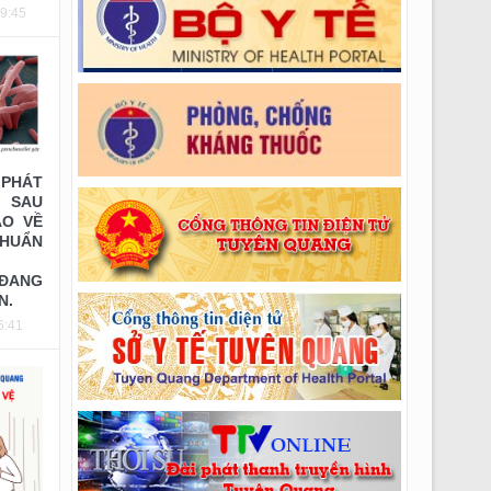
09:45
Thông báo số: 255/TMBG-BVĐK ngày
20/07/2026 của V/v V/v Mời chào giá sửa chữa
điều hòa TT khoa Phụ sản và Nội tổng hợp
PHÁT
 SAU
ÁO VỀ
UẨN
 ĐANG
N.
6:41