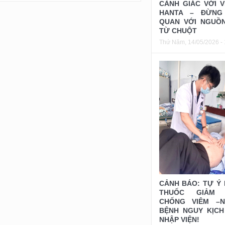
CẢNH GIÁC VỚI V
HANTA – ĐỪNG
QUAN VỚI NGUỒ
TỪ CHUỘT
Thứ Năm, 14/05/2026 - 
CẢNH BÁO: TỰ Ý
THUỐC GIẢM 
CHỐNG VIÊM –N
BỆNH NGUY KỊCH
NHẬP VIỆN!