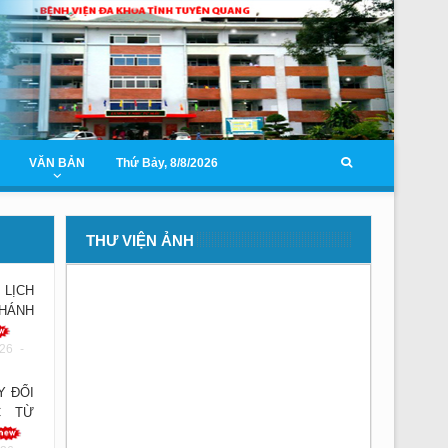
VĂN BẢN
Thứ Bảy, 8/8/2026
THƯ VIỆN ẢNH
LỊCH
KHÁNH
26 -
Y ĐỔI
C TỪ