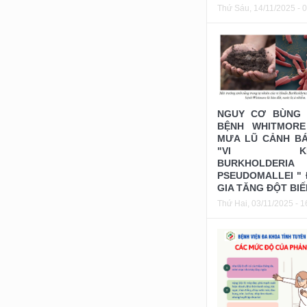
Thứ Sáu, 14/11/2025 - 
NGUY CƠ BÙNG 
BỆNH WHITMORE
MƯA LŨ CẢNH B
"VI KH
BURKHOLDERIA
PSEUDOMALLEI "
GIA TĂNG ĐỘT BIẾ
Thứ Hai, 03/11/2025 - 1