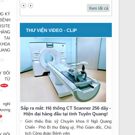
26 -
Xem tất cả
G KÝ
 BỆNH
BSITE
THƯ VIỆN VIDEO - CLIP
THẲNG
 TẠI
KHOA
UANG
26 -
Y ĐỔI
C TỪ
25 -
 nghỉ
Sắp ra mắt: Hệ thống CT Scanner 256 dãy -
Dương
Hiện đại hàng đầu tại tỉnh Tuyên Quang!
Giới thiệu Bác sỹ Chuyên khoa II Ngô Quang
25 -
Chiến - Phó Bí thư Đảng uỷ, Phó Giám đốc, Chủ
tịch Công đoàn Bệnh viện
Y ĐỔI