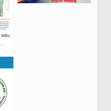
 ĐIỀU
:57