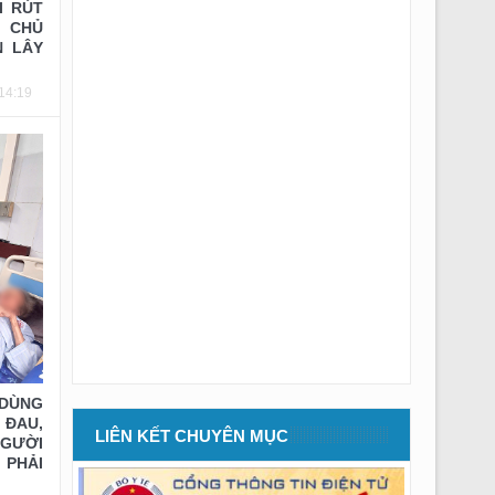
Thông báo số: 268/TMBG-BVĐK ngày
I RÚT
24/07/2026 của V/v Thư mời khí nén và dây áp
 CHỦ
lực p.VTTBYT
N LÂY
Thông báo số: 269/TMBG-BVĐK ngày
14:19
24/07/2026 của V/v Thư mời mũi khoan vít
k.RHM
Thông báo số: 270/TMBG-BVĐK ngày
24/07/2026 của V/v Thư mời MS dù bve tắc
mạch ngoại biên k.CĐHA (lần 2)
Thông báo số: 262/TMBG-BVĐK ngày
23/07/2026 của V/v TM thuê Phantom hiệu
chuẩn TB khoa CĐHA
Thông báo số: 263/TMBG-BVĐK ngày
23/07/2026 của V/v V/v Mời chào giá bảo
dưỡng HT Thang máy
Thông báo số: 260/TMBG-BVĐK ngày
21/07/2026 của V/v V/v Mời chào giá vận
 DÙNG
chuyển và xử lý rác sinh hoạt
ĐAU,
LIÊN KẾT CHUYÊN MỤC
GƯỜI
Kế hoạch số: 123/KH-BV ngày 21/07/2026 của
 PHẢI
V/v Tổ chức các khóa cập nhật kiến thức Y
khoa liên tục Quý III năm 2026