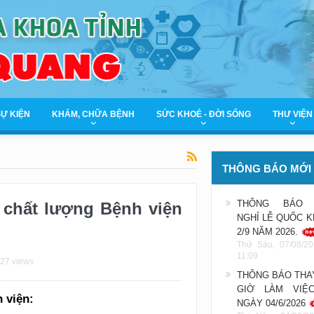
SỰ KIỆN
KHÁM, CHỮA BỆNH
SỨC KHOẺ - ĐỜI SỐNG
THƯ VIỆN
THÔNG BÁO MỚI
THÔNG BÁO 
á chất lượng Bệnh viện
NGHỈ LỄ QUỐC 
2/9 NĂM 2026.
Thứ Sáu, 07/08/20
11:09
427 views
THÔNG BÁO THA
GIỜ LÀM VIỆ
 viện:
NGÀY 04/6/2026