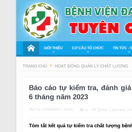
GIỚI THIỆU
CƠ CẤU TỔ CHỨC
TIN TỨC - 
TRANG CHỦ
HOẠT ĐỘNG QUẢN LÝ CHẤT LƯỢNG
Báo cáo tự kiểm tra, đánh gi
6 tháng năm 2023
Thứ Tư, 02/08/2023 - 09:40
In
Email
- Lượt xem: 4.
Tóm tắt kết quả tự kiểm tra chất lượng bệnh