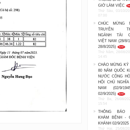
GIỜ LÀM VIỆC
Thứ Sáu, 03/10/20
07:00
CHÚC MỪNG 
TRUYỀN TH
NGÀNH TÀI C
VIỆT NAM (28/8/1
28/8/2025)
Thứ Năm, 28/08/20
14:45
CHÀO MỪNG KỶ 
80 NĂM QUỐC K
NƯỚC CỘNG HÒ
HỘI CHỦ NGHĨA
NAM (02/9/19
02/9/2025)
Thứ Ba, 26/08/20
15:54
THÔNG BÁO 
KHÁM BỆNH - 
KHÁNH 02/9/2025
Thứ Hai, 25/08/20