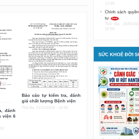
13:48
Chính sách quyền
tư
Thứ Ba, 20/05/20
10:58
SỨC KHOẺ ĐỜI 
Báo cáo tự kiểm tra, đánh
giá chất lượng Bệnh viện
Thứ Ba, 31/12/2024 - 16:56
a, đánh
 viện 6
:03