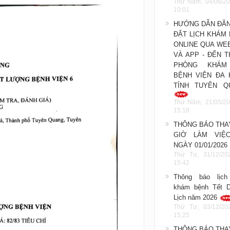
Thứ Năm, 04/06/20
10:01
HƯỚNG DẪN ĐĂN
ĐẶT LỊCH KHÁM
ONLINE QUA WE
VÀ APP - ĐẾN 
PHÒNG KHÁM
BỆNH VIỆN ĐA 
TỈNH TUYÊN Q
Thứ Năm, 21/05/20
15:18
THÔNG BÁO THA
GIỜ LÀM VIỆ
NGÀY 01/01/2026
Thứ Tư, 31/12/20
15:42
Thông báo lịch
khám bệnh Tết 
Lịch năm 2026
Thứ Tư, 03/12/20
15:25
THÔNG BÁO THA