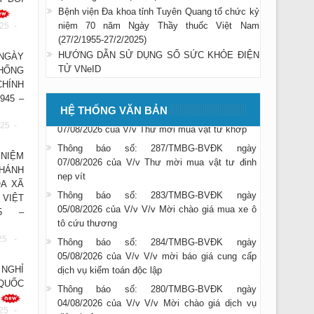
Bệnh viện Đa khoa tỉnh Tuyên Quang tổ chức kỷ
niệm 70 năm Ngày Thầy thuốc Việt Nam
25 -
(27/2/1955-27/2/2025)
Thông báo số: 285/TMBG-BVĐK ngày
HƯỚNG DẪN SỬ DỤNG SỔ SỨC KHỎE ĐIỆN
NGÀY
07/08/2026 của V/v Thư mời mua Thiết bị máy
TỬ VNeID
ỐNG
BVĐK
HÍNH
Thông báo số: 286/TMBG-BVĐK ngày
945 –
HỆ THỐNG VĂN BẢN
07/08/2026 của V/v Thư mời mua vật tư khớp
25 -
Thông báo số: 287/TMBG-BVĐK ngày
07/08/2026 của V/v Thư mời mua vật tư đinh
NIỆM
nẹp vít
HÁNH
Thông báo số: 283/TMBG-BVĐK ngày
A XÃ
05/08/2026 của V/v V/v Mời chào giá mua xe ô
 VIỆT
tô cứu thương
45 –
Thông báo số: 284/TMBG-BVĐK ngày
05/08/2026 của V/v V/v mời báo giá cung cấp
25 -
dịch vụ kiểm toán độc lập
NGHỈ
Thông báo số: 280/TMBG-BVĐK ngày
QUỐC
04/08/2026 của V/v V/v Mời chào giá dịch vụ
diệt chuột
25 -